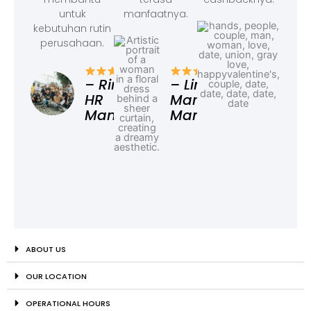
untuk
manfaatnya.
kebutuhan rutin
perusahaan.
– F
Ad
– Rina,
– Linda,
HR
Marketing
Manager
Manager
ABOUT US
OUR LOCATION
OPERATIONAL HOURS