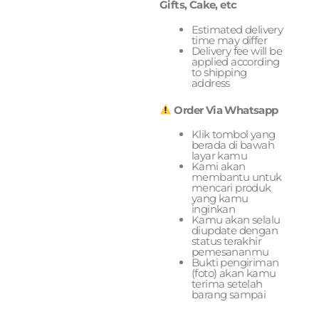
Gifts, Cake, etc
Estimated delivery
time may differ
Delivery fee will be
applied according
to shipping
address
Order Via Whatsapp
Klik tombol yang
berada di bawah
layar kamu
Kami akan
membantu untuk
mencari produk
yang kamu
inginkan
Kamu akan selalu
diupdate dengan
status terakhir
pemesananmu
Bukti pengiriman
(foto) akan kamu
terima setelah
barang sampai