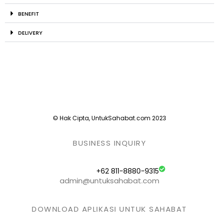
BENEFIT
DELIVERY
© Hak Cipta, UntukSahabat.com 2023
BUSINESS INQUIRY
+62 811-8880-9315
admin@untuksahabat.com
DOWNLOAD APLIKASI UNTUK SAHABAT