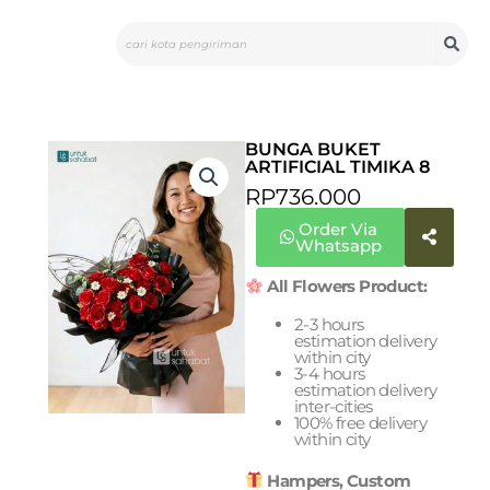
Skip
Search
to
content
BUNGA BUKET
ARTIFICIAL TIMIKA 8
RP
736.000
Order Via
Whatsapp
All Flowers Product:
2-3 hours
estimation delivery
within city
3-4 hours
estimation delivery
inter-cities
100% free delivery
within city
Hampers, Custom