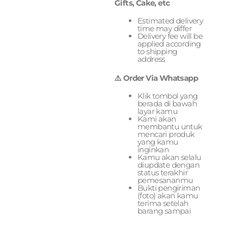
Gifts, Cake, etc
Estimated delivery
time may differ
Delivery fee will be
applied according
to shipping
address
⚠️ Order Via Whatsapp
Klik tombol yang
berada di bawah
layar kamu
Kami akan
membantu untuk
mencari produk
yang kamu
inginkan
Kamu akan selalu
diupdate dengan
status terakhir
pemesananmu
Bukti pengiriman
(foto) akan kamu
terima setelah
barang sampai