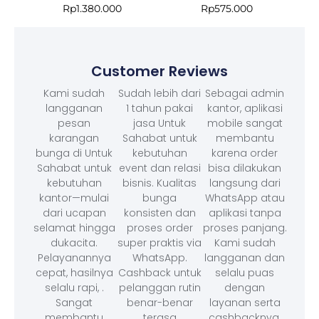
Rp
1.380.000
Rp
575.000
Customer Reviews
Kami sudah
Sudah lebih dari
Sebagai admin
langganan
1 tahun pakai
kantor, aplikasi
pesan
jasa Untuk
mobile sangat
karangan
Sahabat untuk
membantu
bunga di Untuk
kebutuhan
karena order
Sahabat untuk
event dan relasi
bisa dilakukan
kebutuhan
bisnis. Kualitas
langsung dari
kantor—mulai
bunga
WhatsApp atau
dari ucapan
konsisten dan
aplikasi tanpa
selamat hingga
proses order
proses panjang.
dukacita.
super praktis via
Kami sudah
Pelayanannya
WhatsApp.
langganan dan
cepat, hasilnya
Cashback untuk
selalu puas
selalu rapi, .
pelanggan rutin
dengan
Sangat
benar-benar
layanan serta
membantu
terasa
cashbacknya.