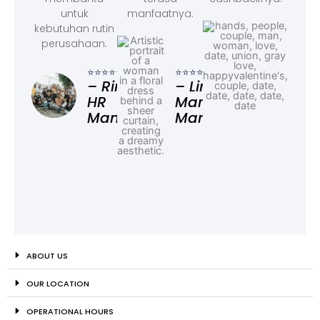
untuk
manfaatnya.
kebutuhan rutin
perusahaan.
⭐⭐⭐
– F
⭐⭐⭐⭐⭐
⭐⭐⭐⭐⭐
Ad
– Rina,
– Linda,
HR
Marketing
Manager
Manager
ABOUT US
OUR LOCATION
OPERATIONAL HOURS