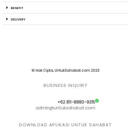
BENEFIT
DELIVERY
© Hak Cipta, UntukSahabat.com 2023
BUSINESS INQUIRY
+62 811-8880-9315
admin@untuksahabat.com
DOWNLOAD APLIKASI UNTUK SAHABAT