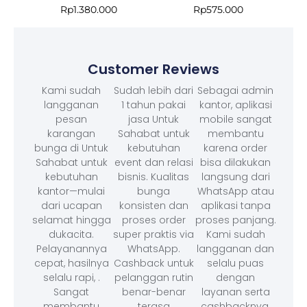
Rp
1.380.000
Rp
575.000
Customer Reviews
Kami sudah
Sudah lebih dari
Sebagai admin
langganan
1 tahun pakai
kantor, aplikasi
pesan
jasa Untuk
mobile sangat
karangan
Sahabat untuk
membantu
bunga di Untuk
kebutuhan
karena order
Sahabat untuk
event dan relasi
bisa dilakukan
kebutuhan
bisnis. Kualitas
langsung dari
kantor—mulai
bunga
WhatsApp atau
dari ucapan
konsisten dan
aplikasi tanpa
selamat hingga
proses order
proses panjang.
dukacita.
super praktis via
Kami sudah
Pelayanannya
WhatsApp.
langganan dan
cepat, hasilnya
Cashback untuk
selalu puas
selalu rapi, .
pelanggan rutin
dengan
Sangat
benar-benar
layanan serta
membantu
terasa
cashbacknya.