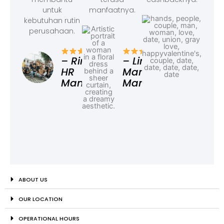
untuk
manfaatnya.
kebutuhan rutin
perusahaan.
– F
Ad
– Rina,
– Linda,
HR
Marketing
Manager
Manager
ABOUT US
OUR LOCATION
OPERATIONAL HOURS