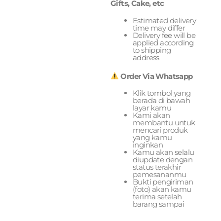
Gifts, Cake, etc
Estimated delivery
time may differ
Delivery fee will be
applied according
to shipping
address
Order Via Whatsapp
Klik tombol yang
berada di bawah
layar kamu
Kami akan
membantu untuk
mencari produk
yang kamu
inginkan
Kamu akan selalu
diupdate dengan
status terakhir
pemesananmu
Bukti pengiriman
(foto) akan kamu
terima setelah
barang sampai