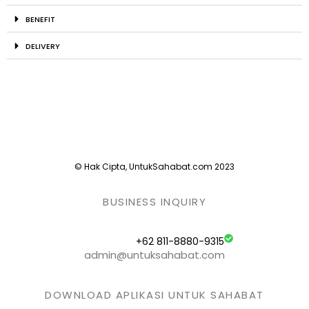
BENEFIT
DELIVERY
© Hak Cipta, UntukSahabat.com 2023
BUSINESS INQUIRY
+62 811-8880-9315
admin@untuksahabat.com
DOWNLOAD APLIKASI UNTUK SAHABAT