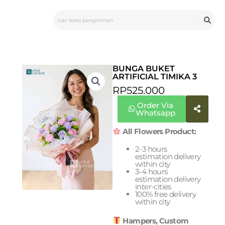
Skip
Search
to
content
BUNGA BUKET
ARTIFICIAL TIMIKA 3
RP
525.000
Order Via
Whatsapp
All Flowers Product:
2-3 hours
estimation delivery
within city
3-4 hours
estimation delivery
inter-cities
100% free delivery
within city
Hampers, Custom