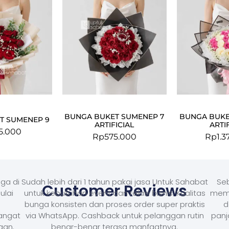
BUNGA BUKET SUMENEP 7
BUNGA BUKE
T SUMENEP 9
ARTIFICIAL
ARTI
5.000
Rp
575.000
Rp
1.
ga di
Sudah lebih dari 1 tahun pakai jasa Untuk Sahabat
Seb
Customer Reviews
ulai
untuk kebutuhan event dan relasi bisnis. Kualitas
memb
bunga konsisten dan proses order super praktis
d
Sangat
via WhatsApp. Cashback untuk pelanggan rutin
panj
aan.
benar-benar terasa manfaatnya.