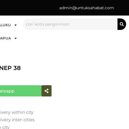
admin@untuksahabat.com
Search
ALUKU
PAPUA
NEP 38
atsapp
ivery within city
very inter-cities
 city