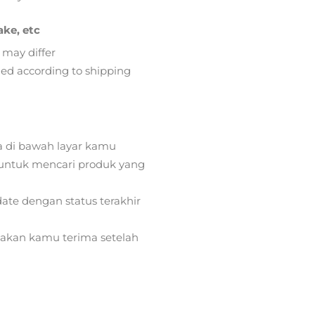
ake, etc
 may differ
lied according to shipping
a di bawah layar kamu
ntuk mencari produk yang
ate dengan status terakhir
) akan kamu terima setelah