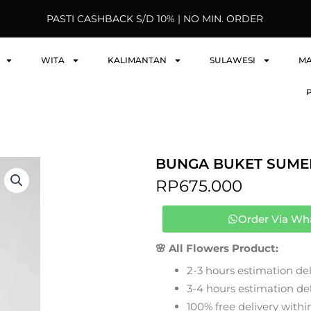
PASTI CASHBACK S/D 10% | NO MIN. ORDER
WITA
KALIMANTAN
SULAWESI
M
BUNGA BUKET SUME
RP
675.000
Order Via Wh
🌸 All Flowers Product:
2-3 hours estimation del
3-4 hours estimation deli
100% free delivery within