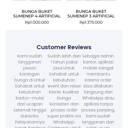
BUNGA BUKET
BUNGA BUKET
SUMENEP 4 ARTIFICIAL
SUMENEP 3 ARTIFICIAL
Rp
1.000.000
Rp
1.375.000
Customer Reviews
Kami sudah
Sudah lebih dari
Sebagai admin
langganan
1 tahun pakai
kantor, aplikasi
pesan
jasa Untuk
mobile sangat
karangan
Sahabat untuk
membantu
bunga di Untuk
kebutuhan
karena order
Sahabat untuk
event dan relasi
bisa dilakukan
kebutuhan
bisnis. Kualitas
langsung dari
kantor—mulai
bunga
WhatsApp atau
dari ucapan
konsisten dan
aplikasi tanpa
selamat hingga
proses order
proses panjang.
dukacita.
super praktis via
Kami sudah
Pelayanannya
WhatsApp.
langganan dan