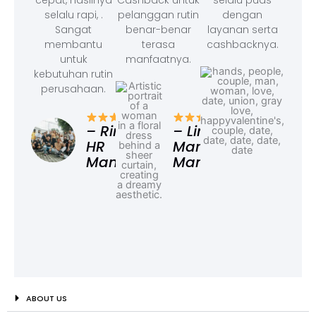
cepat, hasilnya
Cashback untuk
selalu puas
selalu rapi, .
pelanggan rutin
dengan
Sangat
benar-benar
layanan serta
membantu
terasa
cashbacknya.
untuk
manfaatnya.
kebutuhan rutin
perusahaan.
– F
Ad
– Rina,
– Linda,
HR
Marketing
Manager
Manager
ABOUT US