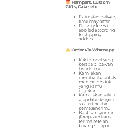
Hampers, Custom
Gifts, Cake, etc
Estimated delivery
time may differ
Delivery fee will be
applied according
to shipping
address
Order Via Whatsapp
Klik tombol yang
berada di bawah
layar kamu
Kami akan
membantu untuk
mencari produk
yang kamu
inginkan
Kamu akan selalu
diupdate dengan
status terakhir
pemesananmu
Bukti pengiriman
(foto) akan kamu
terima setelah
barang sampai