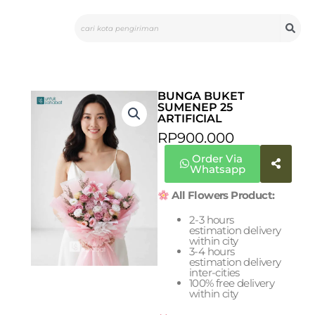
Skip
Search
to
content
BUNGA BUKET
SUMENEP 25
ARTIFICIAL
RP
900.000
Order Via
Whatsapp
All Flowers Product:
2-3 hours
estimation delivery
within city
3-4 hours
estimation delivery
inter-cities
100% free delivery
within city