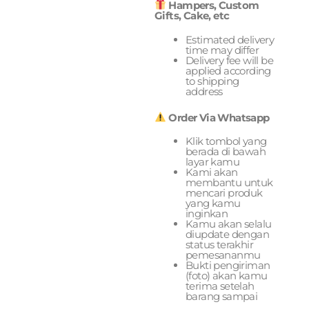
Hampers, Custom
Gifts, Cake, etc
Estimated delivery
time may differ
Delivery fee will be
applied according
to shipping
address
Order Via Whatsapp
Klik tombol yang
berada di bawah
layar kamu
Kami akan
membantu untuk
mencari produk
yang kamu
inginkan
Kamu akan selalu
diupdate dengan
status terakhir
pemesananmu
Bukti pengiriman
(foto) akan kamu
terima setelah
barang sampai