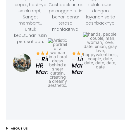
cepat, hasilnya
Cashback untuk
selalu puas
selalu rapi, .
pelanggan rutin
dengan
Sangat
benar-benar
layanan serta
membantu
terasa
cashbacknya.
untuk
manfaatnya.
kebutuhan rutin
perusahaan.
– F
Ad
– Rina,
– Linda,
HR
Marketing
Manager
Manager
ABOUT US