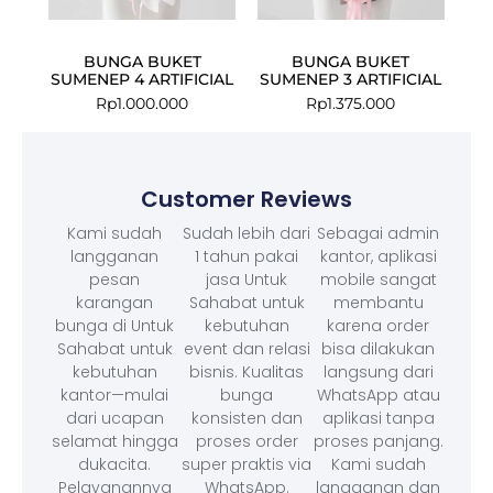
BUNGA BUKET
BUNGA BUKET
SUMENEP 4 ARTIFICIAL
SUMENEP 3 ARTIFICIAL
Rp
1.000.000
Rp
1.375.000
Customer Reviews
Kami sudah
Sudah lebih dari
Sebagai admin
langganan
1 tahun pakai
kantor, aplikasi
pesan
jasa Untuk
mobile sangat
karangan
Sahabat untuk
membantu
bunga di Untuk
kebutuhan
karena order
Sahabat untuk
event dan relasi
bisa dilakukan
kebutuhan
bisnis. Kualitas
langsung dari
kantor—mulai
bunga
WhatsApp atau
dari ucapan
konsisten dan
aplikasi tanpa
selamat hingga
proses order
proses panjang.
dukacita.
super praktis via
Kami sudah
Pelayanannya
WhatsApp.
langganan dan