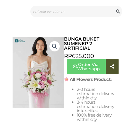
Skip
Search
to
content
BUNGA BUKET
SUMENEP 2
ARTIFICIAL
RP
625.000
Order Via
Whatsapp
All Flowers Product:
2-3 hours
estimation delivery
within city
3-4 hours
estimation delivery
inter-cities
100% free delivery
within city