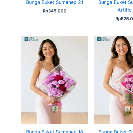
Bunga Buket Sumenep 21
Bunga Buket S
Artifici
Rp
345.000
Rp
525.
Bunga Buket Sumenep 18
Bunga Buket S