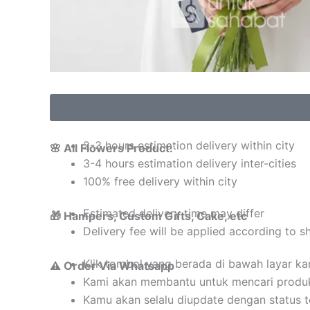
2-3 hours estimation delivery within city
🌸 All Flowers Product:
3-4 hours estimation delivery inter-cities
100% free delivery within city
Estimated delivery time may differ
🎁 Hampers, Custom Gifts, Cake, etc
Delivery fee will be applied according to s
Klik tombol yang berada di bawah layar k
⚠️ Order Via Whatsapp
Kami akan membantu untuk mencari produ
Kamu akan selalu diupdate dengan status 