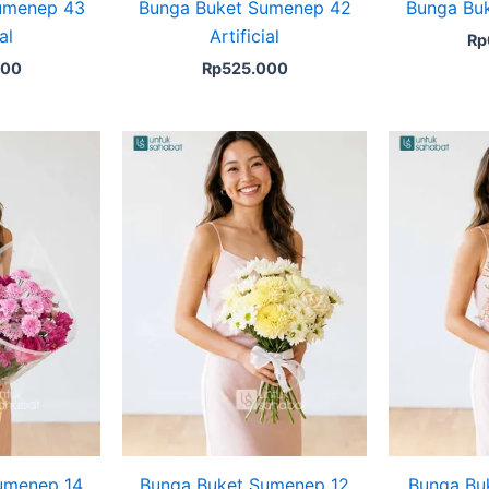
umenep 43
Bunga Buket Sumenep 42
Bunga Bu
al
Artificial
Rp
000
Rp
525.000
umenep 14
Bunga Buket Sumenep 12
Bunga Bu