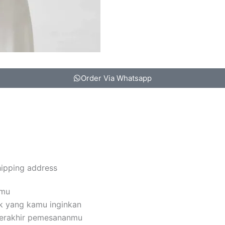
Order Via Whatsapp
hipping address
amu
k yang kamu inginkan
terakhir pemesananmu