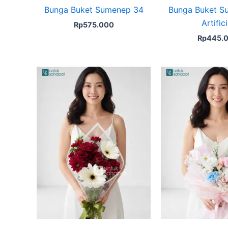
Bunga Buket Sumenep 34
Bunga Buket S
Artifici
Rp
575.000
Rp
445.