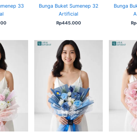
umenep 33
Bunga Buket Sumenep 32
Bunga Bu
al
Artificial
A
000
Rp
445.000
Rp