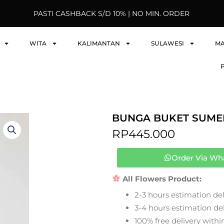
PASTI CASHBACK S/D 10% | NO MIN. ORDER
WITA
KALIMANTAN
SULAWESI
M
BUNGA BUKET SUME
RP
445.000
Order Via Wh
All Flowers Product:
2-3 hours estimation del
3-4 hours estimation deli
100% free delivery within