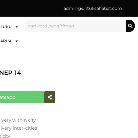
admin@untuksahabat.com
Search
ALUKU
PAPUA
NEP 14
atsapp
ivery within city
very inter-cities
 city