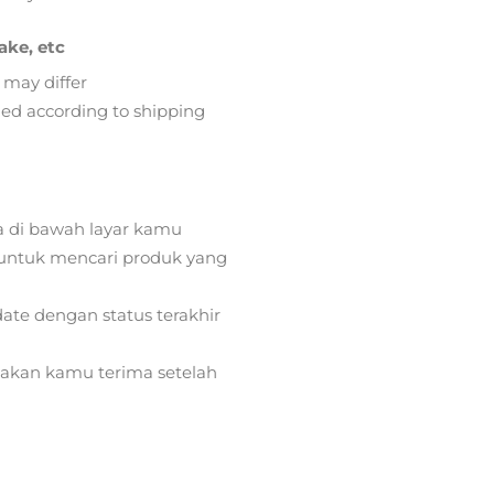
ake, etc
 may differ
lied according to shipping
a di bawah layar kamu
ntuk mencari produk yang
ate dengan status terakhir
) akan kamu terima setelah