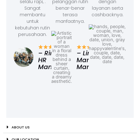
selalu rapi, .
pelanggan rutin
dengan
Sangat
benar-benar
layanan serta
membantu
terasa
cashbacknya.
untuk
manfaatnya.
kebutuhan rutin
perusahaan.
– F
Ad
– Rina,
– Linda,
HR
Marketing
Manager
Manager
ABOUT US
OUR LOCATION