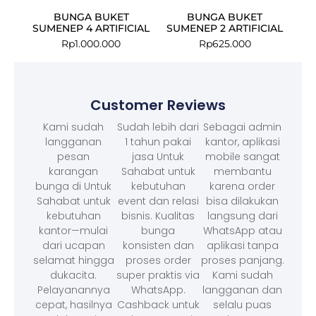
BUNGA BUKET
BUNGA BUKET
SUMENEP 4 ARTIFICIAL
SUMENEP 2 ARTIFICIAL
Rp
1.000.000
Rp
625.000
Customer Reviews
Kami sudah
Sudah lebih dari
Sebagai admin
langganan
1 tahun pakai
kantor, aplikasi
pesan
jasa Untuk
mobile sangat
karangan
Sahabat untuk
membantu
bunga di Untuk
kebutuhan
karena order
Sahabat untuk
event dan relasi
bisa dilakukan
kebutuhan
bisnis. Kualitas
langsung dari
kantor—mulai
bunga
WhatsApp atau
dari ucapan
konsisten dan
aplikasi tanpa
selamat hingga
proses order
proses panjang.
dukacita.
super praktis via
Kami sudah
Pelayanannya
WhatsApp.
langganan dan
cepat, hasilnya
Cashback untuk
selalu puas