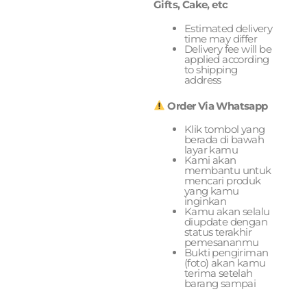
Gifts, Cake, etc
Estimated delivery
time may differ
Delivery fee will be
applied according
to shipping
address
Order Via Whatsapp
Klik tombol yang
berada di bawah
layar kamu
Kami akan
membantu untuk
mencari produk
yang kamu
inginkan
Kamu akan selalu
diupdate dengan
status terakhir
pemesananmu
Bukti pengiriman
(foto) akan kamu
terima setelah
barang sampai