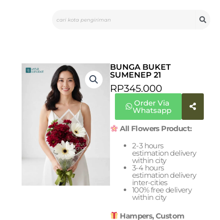
Skip
Search
to
content
BUNGA BUKET
SUMENEP 21
RP
345.000
Order Via
Whatsapp
All Flowers Product:
2-3 hours
estimation delivery
within city
3-4 hours
estimation delivery
inter-cities
100% free delivery
within city
Hampers, Custom