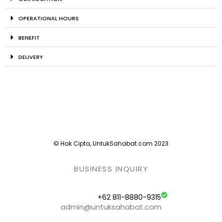
OPERATIONAL HOURS
BENEFIT
DELIVERY
© Hak Cipta, UntukSahabat.com 2023
BUSINESS INQUIRY
+62 811-8880-9315
admin@untuksahabat.com