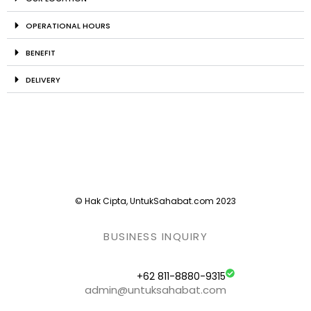
OPERATIONAL HOURS
BENEFIT
DELIVERY
© Hak Cipta, UntukSahabat.com 2023
BUSINESS INQUIRY
+62 811-8880-9315
admin@untuksahabat.com