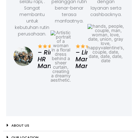
selalu rapi, .
pelanggan rutin
dengan
Sangat
benar-benar
layanan serta
membantu
terasa
cashbacknya.
untuk
manfaatnya.
kebutuhan rutin
perusahaan.
– F
Ad
– Rina,
– Linda,
HR
Marketing
Manager
Manager
ABOUT US
OUR LOCATION