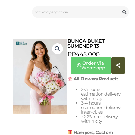
Skip
Search
to
content
BUNGA BUKET
SUMENEP 13
RP
445.000
Order Via
Whatsapp
All Flowers Product:
2-3 hours
estimation delivery
within city
3-4 hours
estimation delivery
inter-cities
100% free delivery
within city
Hampers, Custom