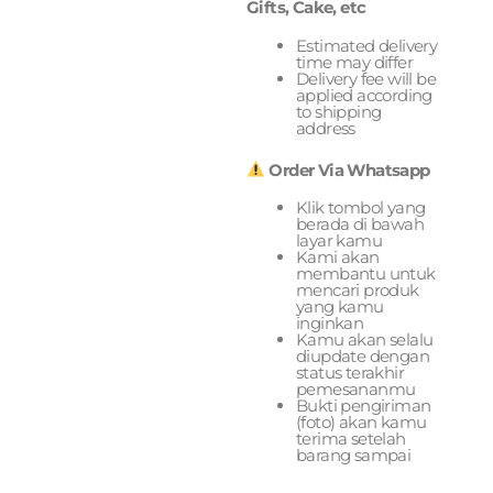
Gifts, Cake, etc
Estimated delivery
time may differ
Delivery fee will be
applied according
to shipping
address
Order Via Whatsapp
Klik tombol yang
berada di bawah
layar kamu
Kami akan
membantu untuk
mencari produk
yang kamu
inginkan
Kamu akan selalu
diupdate dengan
status terakhir
pemesananmu
Bukti pengiriman
(foto) akan kamu
terima setelah
barang sampai