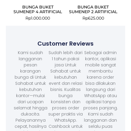
BUNGA BUKET
BUNGA BUKET
SUMENEP 4 ARTIFICIAL
SUMENEP 2 ARTIFICIAL
Rp
1.000.000
Rp
625.000
Customer Reviews
Kami sudah
Sudah lebih dari
Sebagai admin
langganan
1 tahun pakai
kantor, aplikasi
pesan
jasa Untuk
mobile sangat
karangan
Sahabat untuk
membantu
bunga di Untuk
kebutuhan
karena order
Sahabat untuk
event dan relasi
bisa dilakukan
kebutuhan
bisnis. Kualitas
langsung dari
kantor—mulai
bunga
WhatsApp atau
dari ucapan
konsisten dan
aplikasi tanpa
selamat hingga
proses order
proses panjang.
dukacita.
super praktis via
Kami sudah
Pelayanannya
WhatsApp.
langganan dan
cepat, hasilnya
Cashback untuk
selalu puas