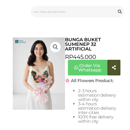
Skip
Search
to
content
BUNGA BUKET
SUMENEP 32
ARTIFICIAL
RP
445.000
Order Via
Whatsapp
All Flowers Product:
2-3 hours
estimation delivery
within city
3-4 hours
estimation delivery
inter-cities
100% free delivery
within city