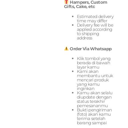
Hampers, Custom
Gifts, Cake, etc
Estimated delivery
time may differ
Delivery fee will be
applied according
to shipping
address
Order Via Whatsapp
Klik tombol yang
berada di bawah
layar kamu
Kami akan
membantu untuk
mencari produk
yang kamu
inginkan
Kamu akan selalu
diupdate dengan
status terakhir
pemesananmu
Bukti pengiriman
(foto) akan kamu
terima setelah
barang sampai