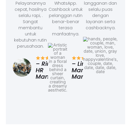
Pelayanannya
WhatsApp.
langganan dan
cepat, hasilnya
Cashback untuk
selalu puas
selalu rapi, .
pelanggan rutin
dengan
Sangat
benar-benar
layanan serta
membantu
terasa
cashbacknya.
untuk
manfaatnya.
kebutuhan rutin
perusahaan.
– F
Ad
– Rina,
– Linda,
HR
Marketing
Manager
Manager