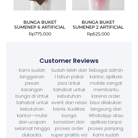
BUNGA BUKET
BUNGA BUKET
SUMENEP 6 ARTIFICIAL
SUMENEP 2 ARTIFICIAL
Rp
775.000
Rp
625.000
Customer Reviews
Kami sudah
Sudah lebih dari
Sebagai admin
langganan
1 tahun pakai
kantor, aplikasi
pesan
jasa Untuk
mobile sangat
karangan
Sahabat untuk
membantu
bunga di Untuk
kebutuhan
karena order
Sahabat untuk
event dan relasi
bisa dilakukan
kebutuhan
bisnis. Kualitas
langsung dari
kantor—mulai
bunga
WhatsApp atau
dari ucapan
konsisten dan
aplikasi tanpa
selamat hingga
proses order
proses panjang.
dukacita.
super praktis via
Kami sudah