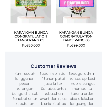
KARANGAN BUNGA
KARANGAN BUNGA
CONGRATULATION
CONGRATULATION
TANGERANG 05
TANGERANG 03
Rp
850.000
Rp
599.000
Customer Reviews
Kami sudah
Sudah lebih dari
Sebagai admin
langganan
1 tahun pakai
kantor, aplikasi
pesan
jasa Untuk
mobile sangat
karangan
Sahabat untuk
membantu
bunga di Untuk
kebutuhan
karena order
Sahabat untuk
event dan relasi
bisa dilakukan
kebutuhan
bisnis. Kualitas
langsung dari