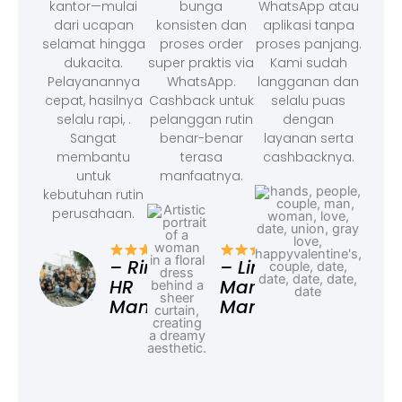
kantor—mulai
bunga
WhatsApp atau
dari ucapan
konsisten dan
aplikasi tanpa
selamat hingga
proses order
proses panjang.
dukacita.
super praktis via
Kami sudah
Pelayanannya
WhatsApp.
langganan dan
cepat, hasilnya
Cashback untuk
selalu puas
selalu rapi, .
pelanggan rutin
dengan
Sangat
benar-benar
layanan serta
membantu
terasa
cashbacknya.
untuk
manfaatnya.
kebutuhan rutin
perusahaan.
– F
Ad
– Rina,
– Linda,
HR
Marketing
Manager
Manager