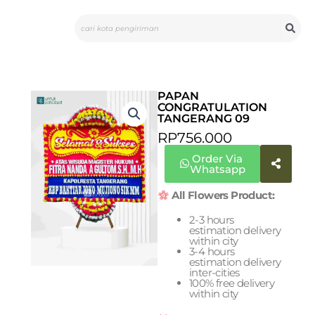
Skip
Search
to
content
PAPAN
CONGRATULATION
TANGERANG 09
RP
756.000
Order Via
Whatsapp
All Flowers Product:
2-3 hours
estimation delivery
within city
3-4 hours
estimation delivery
inter-cities
100% free delivery
within city