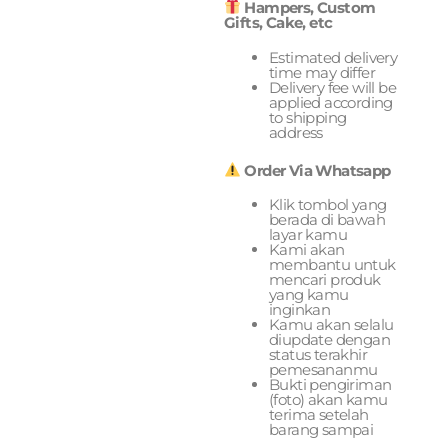
Hampers, Custom
Gifts, Cake, etc
Estimated delivery
time may differ
Delivery fee will be
applied according
to shipping
address
Order Via Whatsapp
Klik tombol yang
berada di bawah
layar kamu
Kami akan
membantu untuk
mencari produk
yang kamu
inginkan
Kamu akan selalu
diupdate dengan
status terakhir
pemesananmu
Bukti pengiriman
(foto) akan kamu
terima setelah
barang sampai