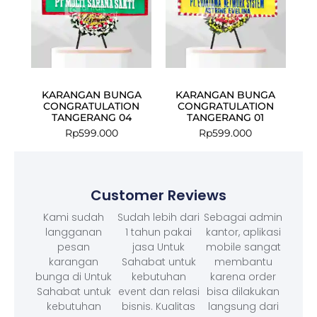
KARANGAN BUNGA
KARANGAN BUNGA
CONGRATULATION
CONGRATULATION
TANGERANG 04
TANGERANG 01
Rp
599.000
Rp
599.000
Customer Reviews
Kami sudah
Sudah lebih dari
Sebagai admin
langganan
1 tahun pakai
kantor, aplikasi
pesan
jasa Untuk
mobile sangat
karangan
Sahabat untuk
membantu
bunga di Untuk
kebutuhan
karena order
Sahabat untuk
event dan relasi
bisa dilakukan
kebutuhan
bisnis. Kualitas
langsung dari