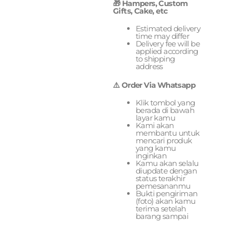
🎁 Hampers, Custom
Gifts, Cake, etc
Estimated delivery
time may differ
Delivery fee will be
applied according
to shipping
address
⚠️ Order Via Whatsapp
Klik tombol yang
berada di bawah
layar kamu
Kami akan
membantu untuk
mencari produk
yang kamu
inginkan
Kamu akan selalu
diupdate dengan
status terakhir
pemesananmu
Bukti pengiriman
(foto) akan kamu
terima setelah
barang sampai