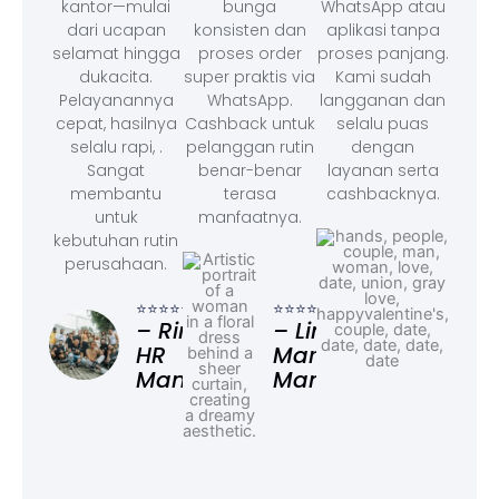
kantor—mulai
bunga
WhatsApp atau
dari ucapan
konsisten dan
aplikasi tanpa
selamat hingga
proses order
proses panjang.
dukacita.
super praktis via
Kami sudah
Pelayanannya
WhatsApp.
langganan dan
cepat, hasilnya
Cashback untuk
selalu puas
selalu rapi, .
pelanggan rutin
dengan
Sangat
benar-benar
layanan serta
membantu
terasa
cashbacknya.
untuk
manfaatnya.
kebutuhan rutin
perusahaan.
⭐⭐⭐
– F
⭐⭐⭐⭐⭐
⭐⭐⭐⭐⭐
Ad
– Rina,
– Linda,
HR
Marketing
Manager
Manager