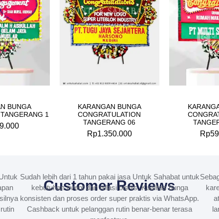
N BUNGA
KARANGAN BUNGA
KARANG
TANGERANG 1
CONGRATULATION
CONGRA
TANGERANG 06
TANGE
9.000
Rp
1.350.000
Rp
59
Untuk
Sudah lebih dari 1 tahun pakai jasa Untuk Sahabat untuk
Sebag
Customer Reviews
apan
kebutuhan event dan relasi bisnis. Kualitas bunga
kare
silnya
konsisten dan proses order super praktis via WhatsApp.
a
rutin
Cashback untuk pelanggan rutin benar-benar terasa
la