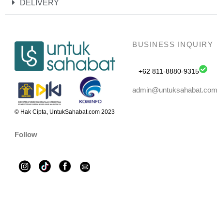
DELIVERY
BUSINESS INQUIRY
+62 811-8880-9315
admin@untuksahabat.co
© Hak Cipta, UntukSahabat.com 2023
Follow