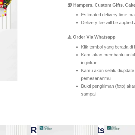
🎁 Hampers, Custom Gifts, Cake
Estimated delivery time may
Delivery fee will be applie
⚠️ Order Via Whatsapp
Klik tombol yang berada di
Kami akan membantu untu
inginkan
Kamu akan selalu diupdate 
pemesananmu
Bukti pengiriman (foto) ak
sampai
Related Products