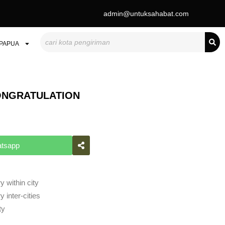
admin@untuksahabat.com
Search
PAPUA
ONGRATULATION
atsapp
y within city
 inter-cities
ty