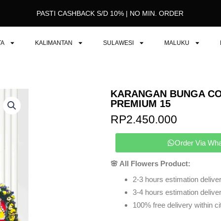
PASTI CASHBACK S/D 10% | NO MIN. ORDER
TA
KALIMANTAN
SULAWESI
MALUKU
KARANGAN BUNGA C
PREMIUM 15
RP
2.450.000
Order Via Wh
🌸 All Flowers Product:
2-3 hours estimation deliver
3-4 hours estimation delivery
100% free delivery within ci