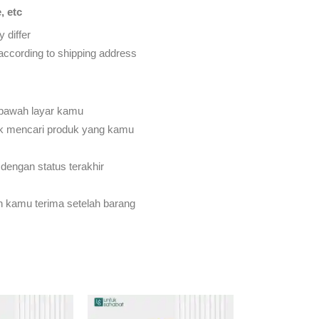
, etc
 differ
d according to shipping address
 bawah layar kamu
k mencari produk yang kamu
dengan status terakhir
an kamu terima setelah barang