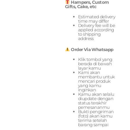
Hampers, Custom
Gifts, Cake, etc
Estimated delivery
time may differ
Delivery fee will be
applied according
to shipping
address
Order Via Whatsapp
Klik tombol yang
berada di bawah
layar kamu
Kami akan
membantu untuk
mencari produk
yang kamu
inginkan
Kamu akan selalu
diupdate dengan
status terakhir
pemesananmu
Bukti pengiriman
(foto) akan kamu
terima setelah
barang sampai