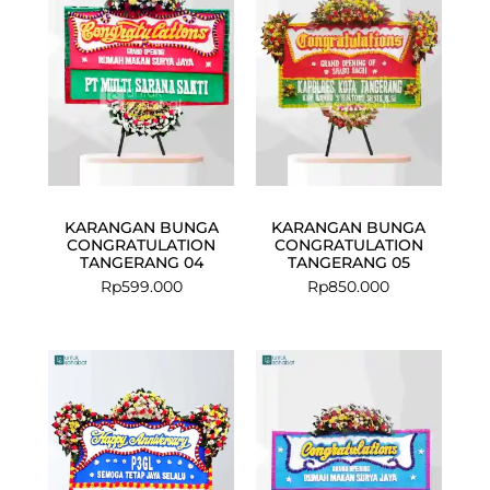
KARANGAN BUNGA
KARANGAN BUNGA
CONGRATULATION
CONGRATULATION
TANGERANG 04
TANGERANG 05
Rp
599.000
Rp
850.000
Current
Original
price
price
is:
was:
Rp949.000.
Rp975.000.