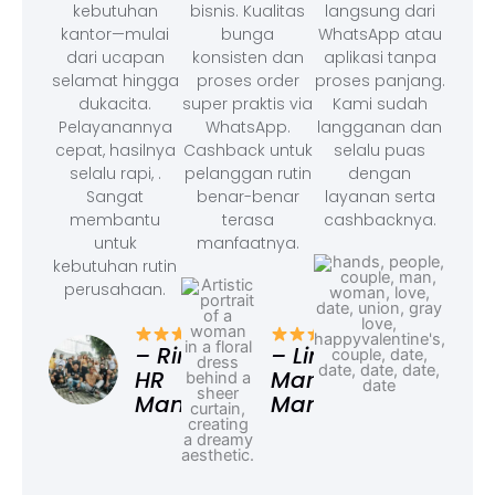
kebutuhan
bisnis. Kualitas
langsung dari
kantor—mulai
bunga
WhatsApp atau
dari ucapan
konsisten dan
aplikasi tanpa
selamat hingga
proses order
proses panjang.
dukacita.
super praktis via
Kami sudah
Pelayanannya
WhatsApp.
langganan dan
cepat, hasilnya
Cashback untuk
selalu puas
selalu rapi, .
pelanggan rutin
dengan
Sangat
benar-benar
layanan serta
membantu
terasa
cashbacknya.
untuk
manfaatnya.
kebutuhan rutin
perusahaan.
– F
Ad
– Rina,
– Linda,
HR
Marketing
Manager
Manager