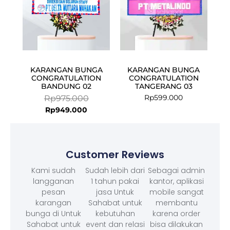
KARANGAN BUNGA
KARANGAN BUNGA
CONGRATULATION
CONGRATULATION
BANDUNG 02
TANGERANG 03
Rp
599.000
Rp
975.000
Rp
949.000
Customer Reviews
Kami sudah
Sudah lebih dari
Sebagai admin
langganan
1 tahun pakai
kantor, aplikasi
pesan
jasa Untuk
mobile sangat
karangan
Sahabat untuk
membantu
bunga di Untuk
kebutuhan
karena order
Sahabat untuk
event dan relasi
bisa dilakukan