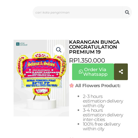
Skip
Search
to
content
KARANGAN BUNGA
CONGRATULATION
PREMIUM 19
RP
1.350.000
Order Via
Whatsapp
All Flowers Product:
2-3 hours
estimation delivery
within city
3-4 hours
estimation delivery
inter-cities
100% free delivery
within city