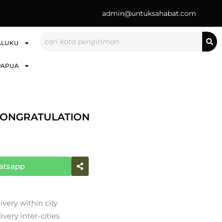
admin@untuksahabat.com
Search
ALUKU
PAPUA
ONGRATULATION
atsapp
ivery within city
very inter-cities