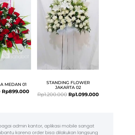
was:
is:
was:
is:
Rp1.085.000.
Rp899.000.
Rp1.200.000.
Rp1.099.000.
STANDING FLOWER
A MEDAN 01
JAKARTA 02
0
Rp
899.000
Rp
1.200.000
Rp
1.099.000
agai admin kantor, aplikasi mobile sangat
antu karena order bisa dilakukan langsung