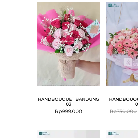
HANDBOUQUET BANDUNG
HANDBOUQU
03
0
Rp
999.000
Rp
750.000