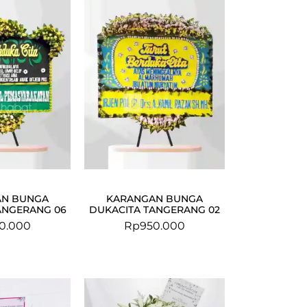
AN BUNGA
KARANGAN BUNGA
ANGERANG 06
DUKACITA TANGERANG 02
0.000
Rp
950.000
Original
Current
Original
Current
price
price
price
price