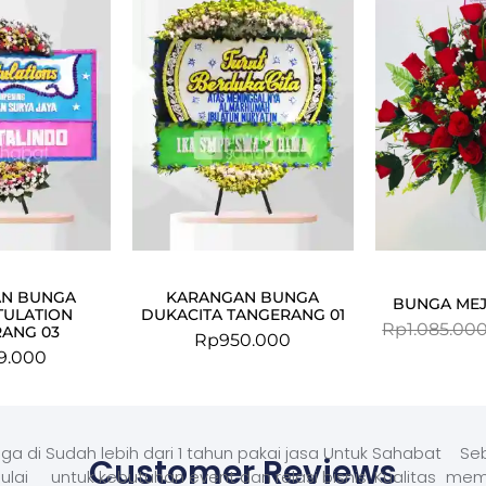
N BUNGA
KARANGAN BUNGA
BUNGA MEJ
ULATION
DUKACITA TANGERANG 01
Rp
1.085.00
ANG 03
Rp
950.000
9.000
ga di
Sudah lebih dari 1 tahun pakai jasa Untuk Sahabat
Seb
Customer Reviews
ulai
untuk kebutuhan event dan relasi bisnis. Kualitas
memb