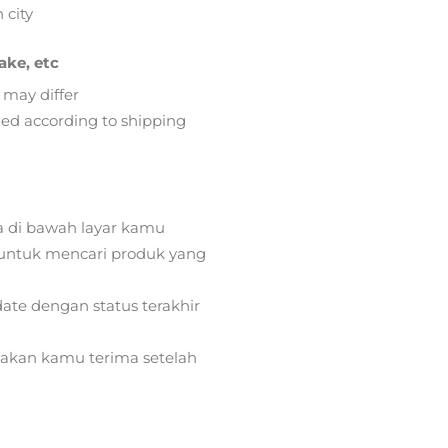
 city
ake, etc
 may differ
lied according to shipping
a di bawah layar kamu
ntuk mencari produk yang
ate dengan status terakhir
) akan kamu terima setelah