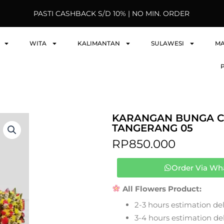
PASTI CASHBACK S/D 10% | NO MIN. ORDER
WITA
KALIMANTAN
SULAWESI
M
KARANGAN BUNGA C
TANGERANG 05
RP
850.000
Order Via Wh
All Flowers Product:
2-3 hours estimation del
3-4 hours estimation deli