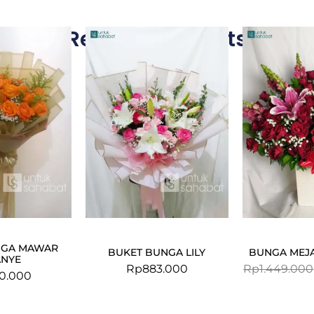
Related Products
NGA MAWAR
BUKET BUNGA LILY
BUNGA MEJA
NYE
Rp
883.000
Rp
1.449.000
0.000