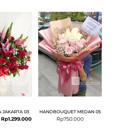
Original
Current
price
price
was:
is:
Rp1.449.000.
Rp1.299.000.
 JAKARTA 03
HANDBOUQUET MEDAN 05
Rp
1.299.000
Rp
750.000