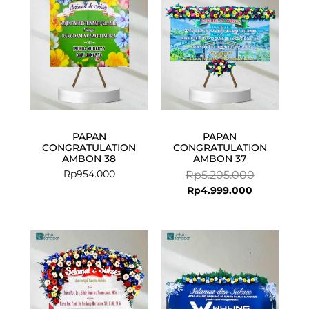
Rp4.999.00
Rp5.205.00
PAPAN
PAPAN
CONGRATULATION
CONGRATULATION
AMBON 38
AMBON 37
Rp
954.000
Rp
5.205.000
Rp
4.999.000