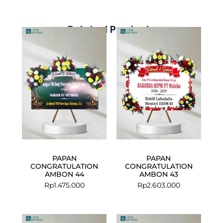
Related Products
PAPAN
PAPAN
CONGRATULATION
CONGRATULATION
AMBON 44
AMBON 43
Rp
1.475.000
Rp
2.603.000
Current
Original