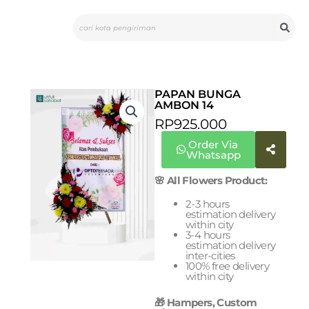
Skip
Search
to
content
PAPAN BUNGA
AMBON 14
RP
925.000
Order Via
Whatsapp
🌸 All Flowers Product:
2-3 hours
estimation delivery
within city
3-4 hours
estimation delivery
inter-cities
100% free delivery
within city
🎁 Hampers, Custom