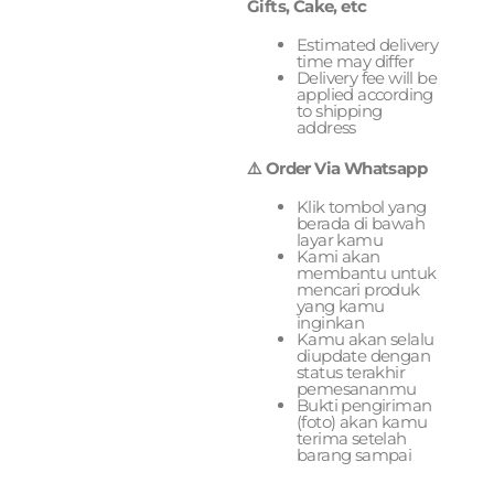
Gifts, Cake, etc
Estimated delivery
time may differ
Delivery fee will be
applied according
to shipping
address
⚠️ Order Via Whatsapp
Klik tombol yang
berada di bawah
layar kamu
Kami akan
membantu untuk
mencari produk
yang kamu
inginkan
Kamu akan selalu
diupdate dengan
status terakhir
pemesananmu
Bukti pengiriman
(foto) akan kamu
terima setelah
barang sampai