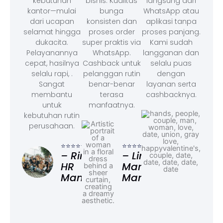
kebutuhan
bisnis. Kualitas
langsung dari
kantor—mulai
bunga
WhatsApp atau
dari ucapan
konsisten dan
aplikasi tanpa
selamat hingga
proses order
proses panjang.
dukacita.
super praktis via
Kami sudah
Pelayanannya
WhatsApp.
langganan dan
cepat, hasilnya
Cashback untuk
selalu puas
selalu rapi, .
pelanggan rutin
dengan
Sangat
benar-benar
layanan serta
membantu
terasa
cashbacknya.
untuk
manfaatnya.
kebutuhan rutin
perusahaan.
⭐⭐⭐
– F
⭐⭐⭐⭐⭐
⭐⭐⭐⭐⭐
Ad
– Rina,
– Linda,
HR
Marketing
Manager
Manager