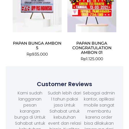
PAPAN BUNGA AMBON
PAPAN BUNGA
5
CONGRATULATION
AMBON 01
Rp
935.000
Rp
1.125.000
Customer Reviews
Kami sudah
Sudah lebih dari
Sebagai admin
langganan
1 tahun pakai
kantor, aplikasi
pesan
jasa Untuk
mobile sangat
karangan
Sahabat untuk
membantu
bunga di Untuk
kebutuhan
karena order
Sahabat untuk
event dan relasi
bisa dilakukan