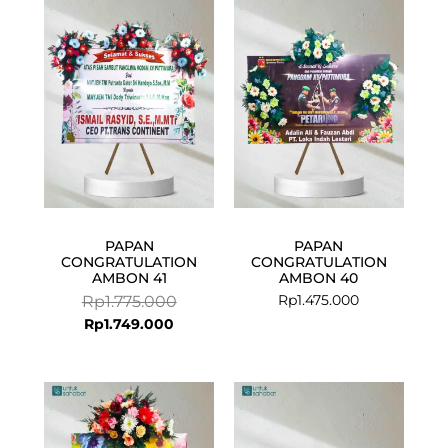
price
price
is:
was:
Rp1.749.000.
Rp1.775.000.
PAPAN
PAPAN
CONGRATULATION
CONGRATULATION
AMBON 41
AMBON 40
Rp
1.475.000
Rp
1.775.000
Rp
1.749.000
Current
Original
price
price
is:
was: