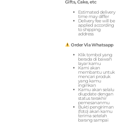
Gifts, Cake, etc
Estimated delivery
time may differ
Delivery fee will be
applied according
to shipping
address
Order Via Whatsapp
Klik tombol yang
berada di bawah
layar kamu
Kami akan
membantu untuk
mencari produk
yang kamu
inginkan
Kamu akan selalu
diupdate dengan
status terakhir
pemesananmu
Bukti pengiriman
(foto) akan kamu
terima setelah
barang sampai