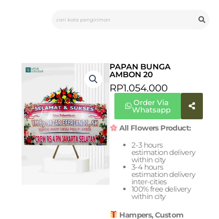
Skip
Search
to
content
PAPAN BUNGA
AMBON 20
RP
1.054.000
Order Via
Whatsapp
All Flowers Product:
2-3 hours
estimation delivery
within city
3-4 hours
estimation delivery
inter-cities
100% free delivery
within city
Hampers, Custom