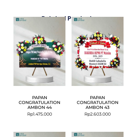
Related Products
PAPAN
PAPAN
CONGRATULATION
CONGRATULATION
AMBON 44
AMBON 43
Rp
1.475.000
Rp
2.603.000
Current
Original