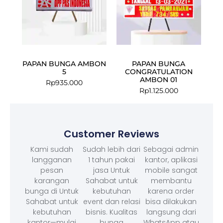
PAPAN BUNGA AMBON
PAPAN BUNGA
5
CONGRATULATION
AMBON 01
Rp
935.000
Rp
1.125.000
Customer Reviews
Kami sudah
Sudah lebih dari
Sebagai admin
langganan
1 tahun pakai
kantor, aplikasi
pesan
jasa Untuk
mobile sangat
karangan
Sahabat untuk
membantu
bunga di Untuk
kebutuhan
karena order
Sahabat untuk
event dan relasi
bisa dilakukan
kebutuhan
bisnis. Kualitas
langsung dari
kantor—mulai
bunga
WhatsApp atau