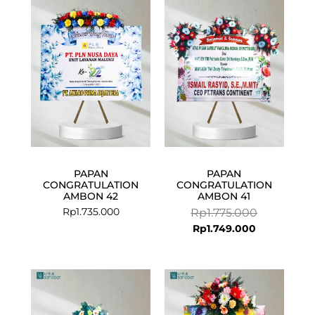
price
price
is:
was:
Rp1.749.000.
Rp1.775.000
PAPAN
PAPAN
CONGRATULATION
CONGRATULATION
AMBON 42
AMBON 41
Rp
1.735.000
Rp
1.775.000
Rp
1.749.000