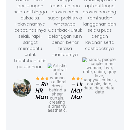
dari ucapan
konsisten dan
aplikasi tanpa
selamat hingga
proses order
proses panjang.
dukacita.
super praktis via
Kami sudah
Pelayanannya
WhatsApp.
langganan dan
cepat, hasilnya
Cashback untuk
selalu puas
selalu rapi, .
pelanggan rutin
dengan
Sangat
benar-benar
layanan serta
membantu
terasa
cashbacknya.
untuk
manfaatnya.
kebutuhan rutin
perusahaan.
– F
Ad
– Rina,
– Linda,
HR
Marketing
Manager
Manager