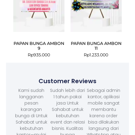
PAPAN BUNGA AMBON
PAPAN BUNGA AMBON
9
11
Rp
935.000
Rp
1.233.000
Customer Reviews
Kami sudah
Sudah lebih dari
Sebagai admin
langganan
1 tahun pakai
kantor, aplikasi
pesan
jasa Untuk
mobile sangat
karangan
Sahabat untuk
membantu
bunga di Untuk
kebutuhan
karena order
Sahabat untuk
event dan relasi
bisa dilakukan
kebutuhan
bisnis. Kualitas
langsung dari
kantor—mulai
bunga
WhatsApp atau