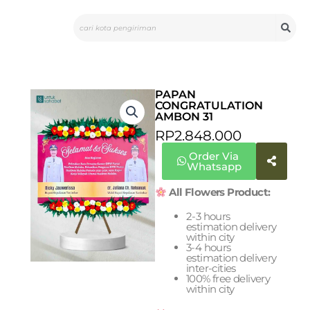
Skip
Search
to
content
PAPAN
CONGRATULATION
AMBON 31
RP
2.848.000
Order Via
Whatsapp
All Flowers Product:
2-3 hours
estimation delivery
within city
3-4 hours
estimation delivery
inter-cities
100% free delivery
within city