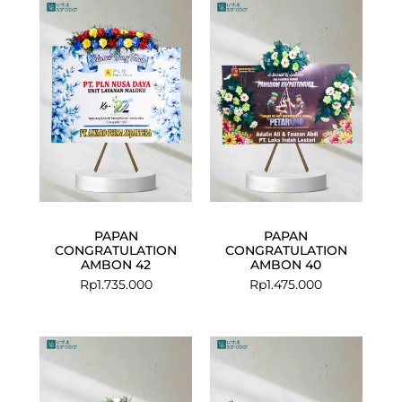
PAPAN
PAPAN
CONGRATULATION
CONGRATULATION
AMBON 42
AMBON 40
Rp
1.735.000
Rp
1.475.000
Current
Original
price
price
is:
was:
Rp4.999.00
Rp5.205.00