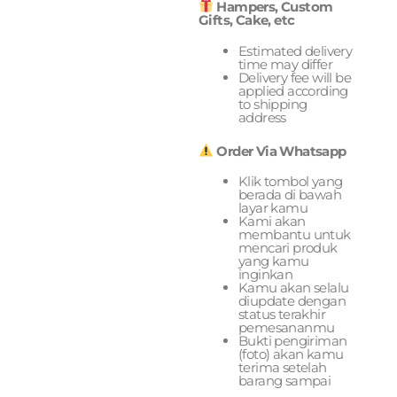
Hampers, Custom
Gifts, Cake, etc
Estimated delivery
time may differ
Delivery fee will be
applied according
to shipping
address
Order Via Whatsapp
Klik tombol yang
berada di bawah
layar kamu
Kami akan
membantu untuk
mencari produk
yang kamu
inginkan
Kamu akan selalu
diupdate dengan
status terakhir
pemesananmu
Bukti pengiriman
(foto) akan kamu
terima setelah
barang sampai