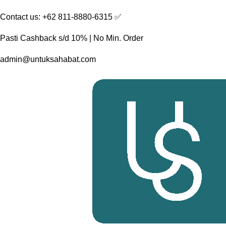
Skip
Contact us: +62 811-8880-6315 ✅︎
to
content
Pasti Cashback s/d 10% | No Min. Order
admin@untuksahabat.com