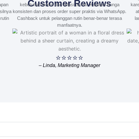
Customer Reviews
apan
kebutuhan event dan relasi bisnis. Kualitas bunga
kare
silnya
konsisten dan proses order super praktis via WhatsApp.
a
rutin
Cashback untuk pelanggan rutin benar-benar terasa
la
manfaatnya.
⭐⭐⭐⭐⭐
– Linda, Marketing Manager