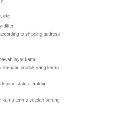
ty
, etc
 differ
d according to shipping address
 bawah layar kamu
k mencari produk yang kamu
dengan status terakhir
an kamu terima setelah barang