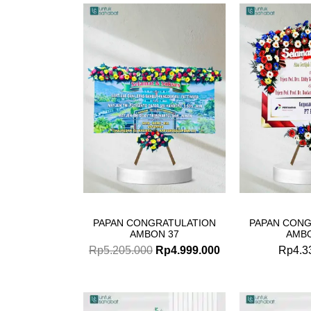
Original
Current
price
price
was:
is:
Rp5.205.000.
Rp4.999.000.
PAPAN CONGRATULATION
PAPAN CONG
AMBON 37
AMBO
Rp
5.205.000
Rp
4.999.000
Rp
4.3