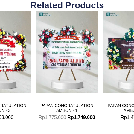
Related Products
Original
Current
price
price
was:
is:
Rp1.775.000.
Rp1.749.000.
RATULATION
PAPAN CONGRATULATION
PAPAN CON
N 43
AMBON 41
AMB
03.000
Rp
1.775.000
Rp
1.749.000
Rp
1.4