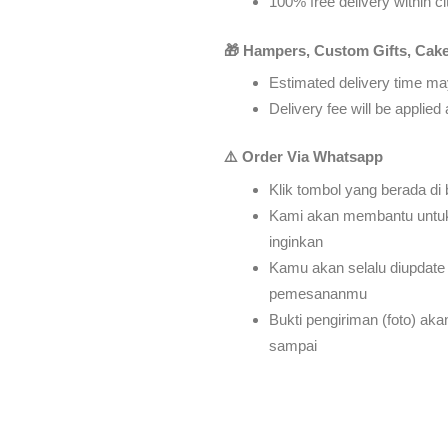
100% free delivery within ci
🎁 Hampers, Custom Gifts, Cake
Estimated delivery time may
Delivery fee will be applie
⚠️ Order Via Whatsapp
Klik tombol yang berada di
Kami akan membantu untu
inginkan
Kamu akan selalu diupdate 
pemesananmu
Bukti pengiriman (foto) ak
sampai