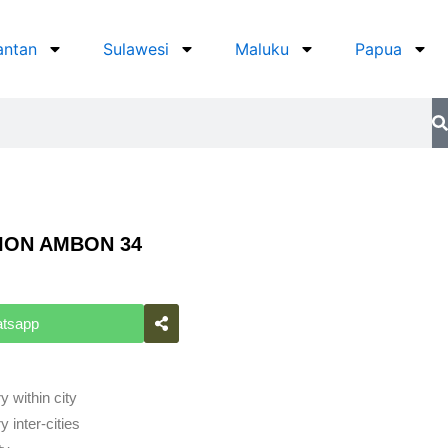
antan
Sulawesi
Maluku
Papua
ION AMBON 34
atsapp
y within city
 inter-cities