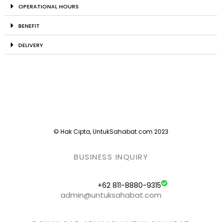
OPERATIONAL HOURS
BENEFIT
DELIVERY
© Hak Cipta, UntukSahabat.com 2023
BUSINESS INQUIRY
+62 811-8880-9315
admin@untuksahabat.com