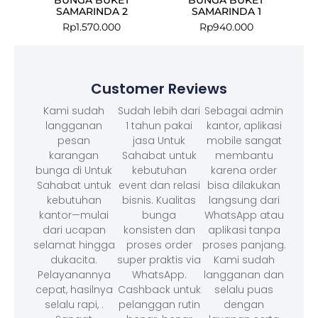
SAMARINDA 2
SAMARINDA 1
Rp
1.570.000
Rp
940.000
Customer Reviews
Kami sudah
Sudah lebih dari
Sebagai admin
langganan
1 tahun pakai
kantor, aplikasi
pesan
jasa Untuk
mobile sangat
karangan
Sahabat untuk
membantu
bunga di Untuk
kebutuhan
karena order
Sahabat untuk
event dan relasi
bisa dilakukan
kebutuhan
bisnis. Kualitas
langsung dari
kantor—mulai
bunga
WhatsApp atau
dari ucapan
konsisten dan
aplikasi tanpa
selamat hingga
proses order
proses panjang.
dukacita.
super praktis via
Kami sudah
Pelayanannya
WhatsApp.
langganan dan
cepat, hasilnya
Cashback untuk
selalu puas
selalu rapi, .
pelanggan rutin
dengan