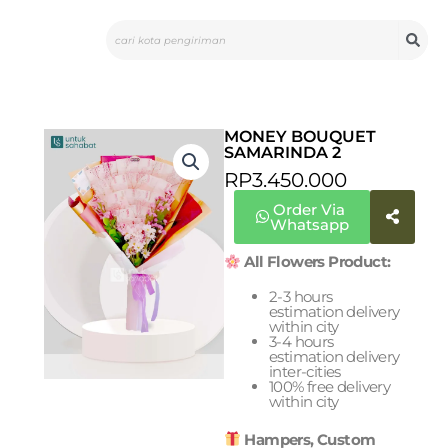
Skip
Search
to
content
MONEY BOUQUET
SAMARINDA 2
RP
3.450.000
Order Via
Whatsapp
All Flowers Product:
2-3 hours
estimation delivery
within city
3-4 hours
estimation delivery
inter-cities
100% free delivery
within city
Hampers, Custom