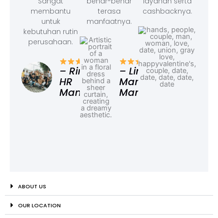
Sangat
benar-benar
layanan serta
membantu
terasa
cashbacknya.
untuk
manfaatnya.
kebutuhan rutin
perusahaan.
– F
Ad
– Rina,
– Linda,
HR
Marketing
Manager
Manager
ABOUT US
OUR LOCATION