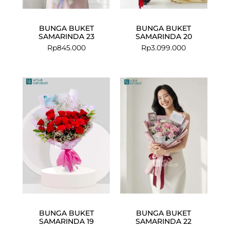
BUNGA BUKET
BUNGA BUKET
SAMARINDA 23
SAMARINDA 20
Rp
845.000
Rp
3.099.000
Current
Original
price
price
is:
was:
Rp1.008.000.
Rp1.249.000.
BUNGA BUKET
BUNGA BUKET
SAMARINDA 19
SAMARINDA 22