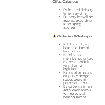
Gifts, Cake, etc
Estimated delivery
time may differ
Delivery fee will be
applied according
to shipping
address
Order Via Whatsapp
Klik tombol yang
berada di bawah
layar kamu
Kami akan
membantu untuk
mencari produk
yang kamu
inginkan
Kamu akan selalu
diupdate dengan
status terakhir
pemesananmu
Bukti pengiriman
(foto) akan kamu
terima setelah
barang sampai