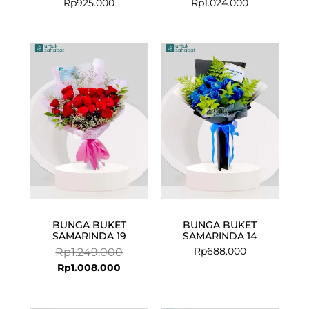
Rp
925.000
Rp
1.024.000
Current
Original
price
price
is:
was:
Rp1.008.000.
Rp1.249.000.
BUNGA BUKET
BUNGA BUKET
SAMARINDA 19
SAMARINDA 14
Rp
688.000
Rp
1.249.000
Rp
1.008.000