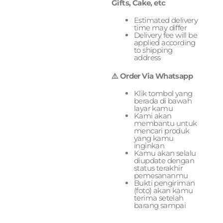
Gifts, Cake, etc
Estimated delivery
time may differ
Delivery fee will be
applied according
to shipping
address
⚠️ Order Via Whatsapp
Klik tombol yang
berada di bawah
layar kamu
Kami akan
membantu untuk
mencari produk
yang kamu
inginkan
Kamu akan selalu
diupdate dengan
status terakhir
pemesananmu
Bukti pengiriman
(foto) akan kamu
terima setelah
barang sampai