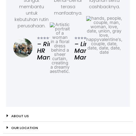
Sangat
benar-benar
layanan serta
membantu
terasa
cashbacknya.
untuk
manfaatnya.
kebutuhan rutin
perusahaan.
⭐⭐⭐
– F
⭐⭐⭐⭐⭐
⭐⭐⭐⭐⭐
Ad
– Rina,
– Linda,
HR
Marketing
Manager
Manager
ABOUT US
OUR LOCATION