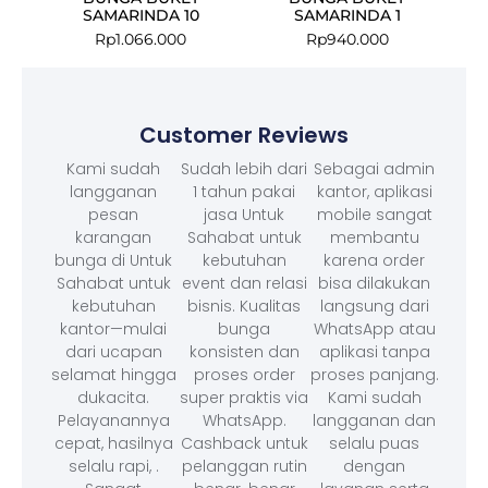
SAMARINDA 10
SAMARINDA 1
Rp
1.066.000
Rp
940.000
Customer Reviews
Kami sudah
Sudah lebih dari
Sebagai admin
langganan
1 tahun pakai
kantor, aplikasi
pesan
jasa Untuk
mobile sangat
karangan
Sahabat untuk
membantu
bunga di Untuk
kebutuhan
karena order
Sahabat untuk
event dan relasi
bisa dilakukan
kebutuhan
bisnis. Kualitas
langsung dari
kantor—mulai
bunga
WhatsApp atau
dari ucapan
konsisten dan
aplikasi tanpa
selamat hingga
proses order
proses panjang.
dukacita.
super praktis via
Kami sudah
Pelayanannya
WhatsApp.
langganan dan
cepat, hasilnya
Cashback untuk
selalu puas
selalu rapi, .
pelanggan rutin
dengan