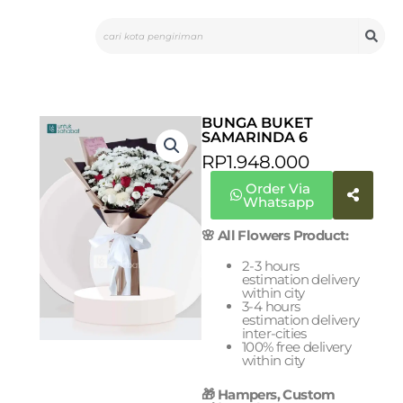
Skip
Search
to
content
BUNGA BUKET
SAMARINDA 6
RP
1.948.000
Order Via
Whatsapp
🌸 All Flowers Product:
2-3 hours
estimation delivery
within city
3-4 hours
estimation delivery
inter-cities
100% free delivery
within city
🎁 Hampers, Custom