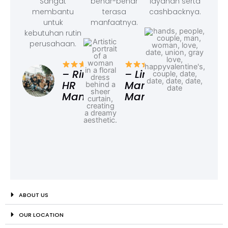
Sangat
benar-benar
layanan serta
membantu
terasa
cashbacknya.
untuk
manfaatnya.
kebutuhan rutin
perusahaan.
– F
Ad
– Rina,
– Linda,
HR
Marketing
Manager
Manager
ABOUT US
OUR LOCATION