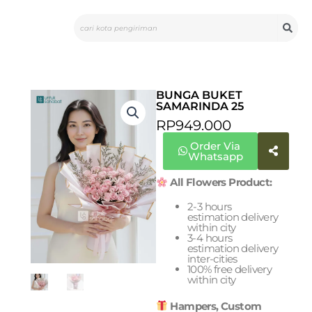
Skip
Search
to
content
BUNGA BUKET
SAMARINDA 25
RP
949.000
Order Via
Whatsapp
All Flowers Product:
2-3 hours
estimation delivery
within city
3-4 hours
estimation delivery
inter-cities
100% free delivery
within city
Hampers, Custom