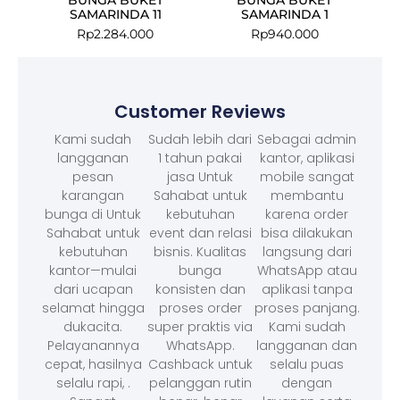
SAMARINDA 11
SAMARINDA 1
Rp
2.284.000
Rp
940.000
Customer Reviews
Kami sudah
Sudah lebih dari
Sebagai admin
langganan
1 tahun pakai
kantor, aplikasi
pesan
jasa Untuk
mobile sangat
karangan
Sahabat untuk
membantu
bunga di Untuk
kebutuhan
karena order
Sahabat untuk
event dan relasi
bisa dilakukan
kebutuhan
bisnis. Kualitas
langsung dari
kantor—mulai
bunga
WhatsApp atau
dari ucapan
konsisten dan
aplikasi tanpa
selamat hingga
proses order
proses panjang.
dukacita.
super praktis via
Kami sudah
Pelayanannya
WhatsApp.
langganan dan
cepat, hasilnya
Cashback untuk
selalu puas
selalu rapi, .
pelanggan rutin
dengan