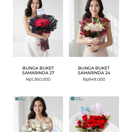
BUNGA BUKET
BUNGA BUKET
SAMARINDA 27
SAMARINDA 24
Rp
1.360.000
Rp
949.000
Current
Original
price
price
is:
was:
Rp1.008.000
Rp1.249.000