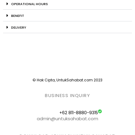
OPERATIONAL HOURS
BENEFIT
DELIVERY
© Hak Cipta, UntukSahabat.com 2023
BUSINESS INQUIRY
+62 811-8880-9315
admin@untuksahabat.com