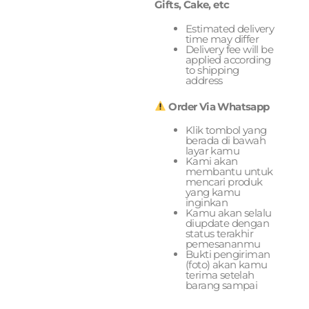
Gifts, Cake, etc
Estimated delivery
time may differ
Delivery fee will be
applied according
to shipping
address
Order Via Whatsapp
Klik tombol yang
berada di bawah
layar kamu
Kami akan
membantu untuk
mencari produk
yang kamu
inginkan
Kamu akan selalu
diupdate dengan
status terakhir
pemesananmu
Bukti pengiriman
(foto) akan kamu
terima setelah
barang sampai