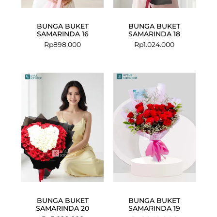
BUNGA BUKET
BUNGA BUKET
SAMARINDA 16
SAMARINDA 18
Rp
898.000
Rp
1.024.000
Current
Original
price
price
is:
was:
Rp1.008.000
Rp1.249.000
BUNGA BUKET
BUNGA BUKET
SAMARINDA 20
SAMARINDA 19