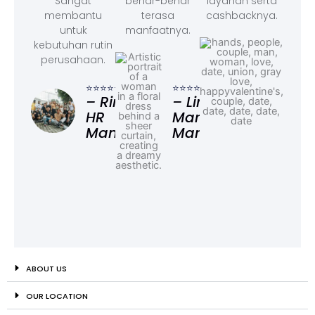
Sangat
benar-benar
layanan serta
membantu
terasa
cashbacknya.
untuk
manfaatnya.
kebutuhan rutin
perusahaan.
⭐⭐⭐
– F
⭐⭐⭐⭐⭐
⭐⭐⭐⭐⭐
Ad
– Rina,
– Linda,
HR
Marketing
Manager
Manager
ABOUT US
OUR LOCATION