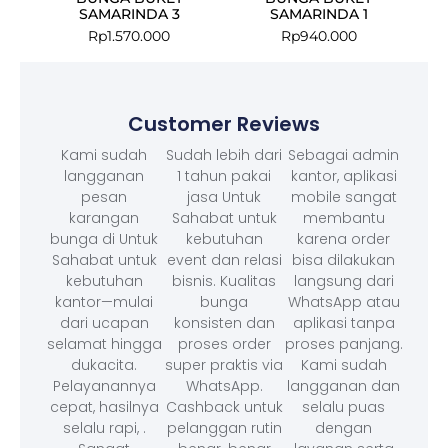
SAMARINDA 3
SAMARINDA 1
Rp
1.570.000
Rp
940.000
Customer Reviews
Kami sudah
Sudah lebih dari
Sebagai admin
langganan
1 tahun pakai
kantor, aplikasi
pesan
jasa Untuk
mobile sangat
karangan
Sahabat untuk
membantu
bunga di Untuk
kebutuhan
karena order
Sahabat untuk
event dan relasi
bisa dilakukan
kebutuhan
bisnis. Kualitas
langsung dari
kantor—mulai
bunga
WhatsApp atau
dari ucapan
konsisten dan
aplikasi tanpa
selamat hingga
proses order
proses panjang.
dukacita.
super praktis via
Kami sudah
Pelayanannya
WhatsApp.
langganan dan
cepat, hasilnya
Cashback untuk
selalu puas
selalu rapi, .
pelanggan rutin
dengan