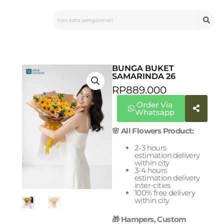
Skip
Search
to
content
BUNGA BUKET
SAMARINDA 26
RP
889.000
Order Via
Whatsapp
🌸 All Flowers Product:
2-3 hours
estimation delivery
within city
3-4 hours
estimation delivery
inter-cities
100% free delivery
within city
🎁 Hampers, Custom