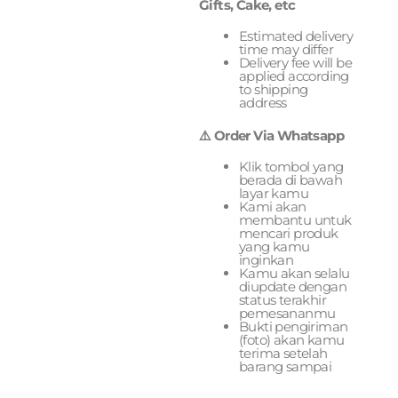
Gifts, Cake, etc
Estimated delivery
time may differ
Delivery fee will be
applied according
to shipping
address
⚠️ Order Via Whatsapp
Klik tombol yang
berada di bawah
layar kamu
Kami akan
membantu untuk
mencari produk
yang kamu
inginkan
Kamu akan selalu
diupdate dengan
status terakhir
pemesananmu
Bukti pengiriman
(foto) akan kamu
terima setelah
barang sampai