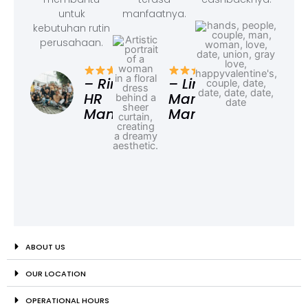
untuk
manfaatnya.
kebutuhan rutin
perusahaan.
– F
Ad
– Rina,
– Linda,
HR
Marketing
Manager
Manager
ABOUT US
OUR LOCATION
OPERATIONAL HOURS