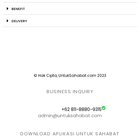
BENEFIT
DELIVERY
© Hak Cipta, UntukSahabat.com 2023
BUSINESS INQUIRY
+62 811-8880-9315
admin@untuksahabat.com
DOWNLOAD APLIKASI UNTUK SAHABAT