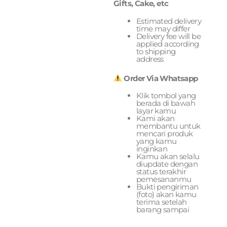
Gifts, Cake, etc
Estimated delivery
time may differ
Delivery fee will be
applied according
to shipping
address
Order Via Whatsapp
Klik tombol yang
berada di bawah
layar kamu
Kami akan
membantu untuk
mencari produk
yang kamu
inginkan
Kamu akan selalu
diupdate dengan
status terakhir
pemesananmu
Bukti pengiriman
(foto) akan kamu
terima setelah
barang sampai