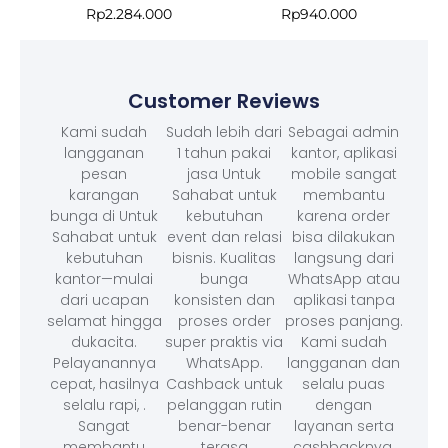
Rp
2.284.000
Rp
940.000
Customer Reviews
Kami sudah
Sudah lebih dari
Sebagai admin
langganan
1 tahun pakai
kantor, aplikasi
pesan
jasa Untuk
mobile sangat
karangan
Sahabat untuk
membantu
bunga di Untuk
kebutuhan
karena order
Sahabat untuk
event dan relasi
bisa dilakukan
kebutuhan
bisnis. Kualitas
langsung dari
kantor—mulai
bunga
WhatsApp atau
dari ucapan
konsisten dan
aplikasi tanpa
selamat hingga
proses order
proses panjang.
dukacita.
super praktis via
Kami sudah
Pelayanannya
WhatsApp.
langganan dan
cepat, hasilnya
Cashback untuk
selalu puas
selalu rapi, .
pelanggan rutin
dengan
Sangat
benar-benar
layanan serta
membantu
terasa
cashbacknya.