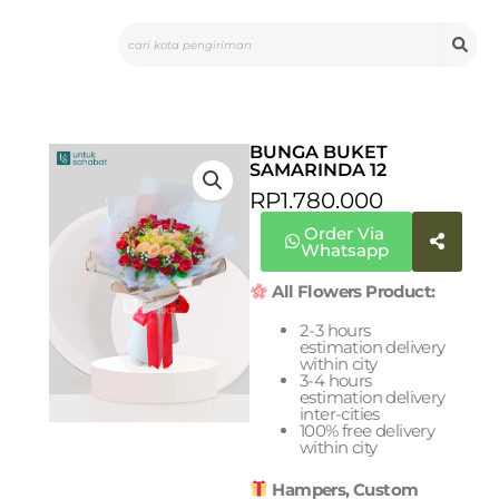
Skip
Search
to
content
BUNGA BUKET
SAMARINDA 12
RP
1.780.000
Order Via
Whatsapp
All Flowers Product:
2-3 hours
estimation delivery
within city
3-4 hours
estimation delivery
inter-cities
100% free delivery
within city
Hampers, Custom