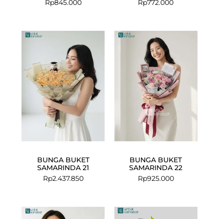
Rp
845.000
Rp
772.000
BUNGA BUKET
BUNGA BUKET
SAMARINDA 21
SAMARINDA 22
Rp
2.437.850
Rp
925.000