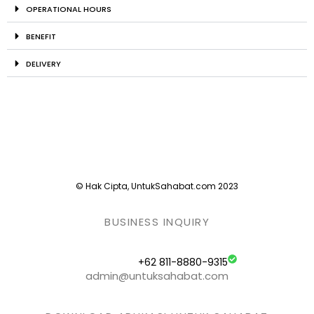
OPERATIONAL HOURS
BENEFIT
DELIVERY
© Hak Cipta, UntukSahabat.com 2023
BUSINESS INQUIRY
+62 811-8880-9315
admin@untuksahabat.com