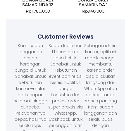
SAMARINDA 12
SAMARINDA 1
Rp
1.780.000
Rp
940.000
Customer Reviews
Kami sudah
Sudah lebih dari
Sebagai admin
langganan
1 tahun pakai
kantor, aplikasi
pesan
jasa Untuk
mobile sangat
karangan
Sahabat untuk
membantu
bunga di Untuk
kebutuhan
karena order
Sahabat untuk
event dan relasi
bisa dilakukan
kebutuhan
bisnis. Kualitas
langsung dari
kantor—mulai
bunga
WhatsApp atau
dari ucapan
konsisten dan
aplikasi tanpa
selamat hingga
proses order
proses panjang.
dukacita.
super praktis via
Kami sudah
Pelayanannya
WhatsApp.
langganan dan
cepat, hasilnya
Cashback untuk
selalu puas
selalu rapi, .
pelanggan rutin
dengan