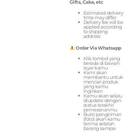
Gifts, Cake, etc
Estimated delivery
time may differ
Delivery fee will be
applied according
to shipping
address
Order Via Whatsapp
Klik tombol yang
berada di bawah
layar kamu
Kami akan
membantu untuk
mencari produk
yang kamu
inginkan
Kamu akan selalu
diupdate dengan
status terakhir
pemesananmu
Bukti pengiriman
(foto) akan kamu
terima setelah
barang sampai