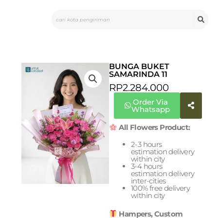
Skip
Search
to
content
BUNGA BUKET
SAMARINDA 11
RP
2.284.000
Order Via
Whatsapp
All Flowers Product:
2-3 hours
estimation delivery
within city
3-4 hours
estimation delivery
inter-cities
100% free delivery
within city
Hampers, Custom