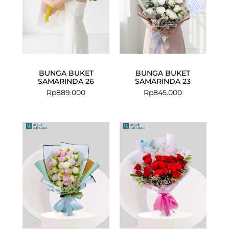
BUNGA BUKET
BUNGA BUKET
SAMARINDA 26
SAMARINDA 23
Rp
889.000
Rp
845.000
Current
Original
price
price
is:
was:
Rp1.008.000
Rp1.249.000