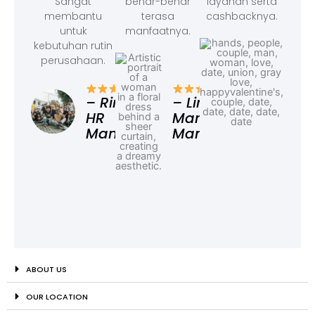
Sangat
benar-benar
layanan serta
membantu
terasa
cashbacknya.
untuk
manfaatnya.
kebutuhan rutin
perusahaan.
– F
Ad
– Rina,
– Linda,
HR
Marketing
Manager
Manager
ABOUT US
OUR LOCATION