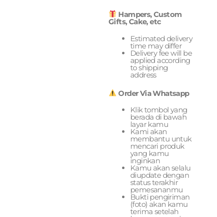
Hampers, Custom
Gifts, Cake, etc
Estimated delivery
time may differ
Delivery fee will be
applied according
to shipping
address
Order Via Whatsapp
Klik tombol yang
berada di bawah
layar kamu
Kami akan
membantu untuk
mencari produk
yang kamu
inginkan
Kamu akan selalu
diupdate dengan
status terakhir
pemesananmu
Bukti pengiriman
(foto) akan kamu
terima setelah