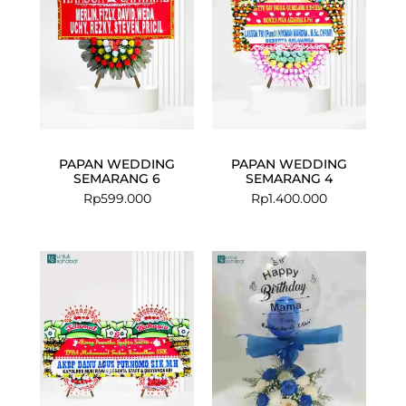
PAPAN WEDDING
PAPAN WEDDING
SEMARANG 6
SEMARANG 4
Rp
599.000
Rp
1.400.000
Current
Original
price
price
is:
was:
Rp799.000.
Rp999.000.