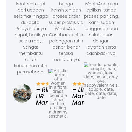
kantor—mulai
bunga
WhatsApp atau
dari ucapan
konsisten dan
aplikasi tanpa
selamat hingga
proses order
proses panjang.
dukacita.
super praktis via
Kami sudah
Pelayanannya
WhatsApp.
langganan dan
cepat, hasilnya
Cashback untuk
selalu puas
selalu rapi, .
pelanggan rutin
dengan
Sangat
benar-benar
layanan serta
membantu
terasa
cashbacknya.
untuk
manfaatnya.
kebutuhan rutin
perusahaan.
– F
Ad
– Rina,
– Linda,
HR
Marketing
Manager
Manager