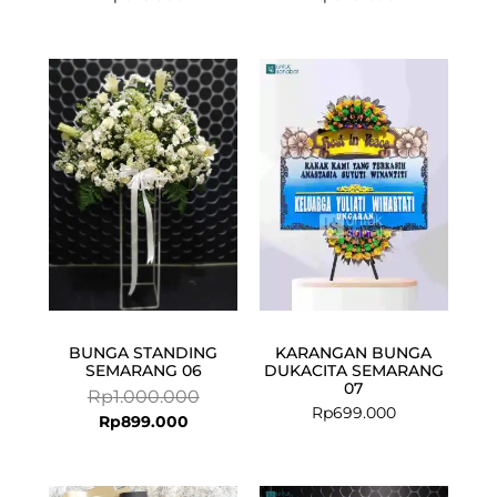
Current
Original
price
price
is:
was:
Rp899.000.
Rp1.000.000.
BUNGA STANDING
KARANGAN BUNGA
SEMARANG 06
DUKACITA SEMARANG
07
Rp
1.000.000
Rp
699.000
Rp
899.000
Current
Original