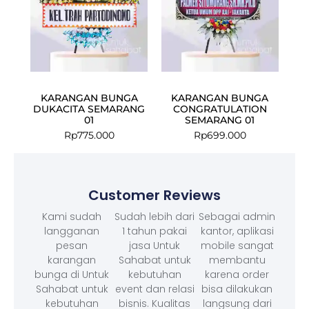
KARANGAN BUNGA
KARANGAN BUNGA
DUKACITA SEMARANG
CONGRATULATION
01
SEMARANG 01
Rp
775.000
Rp
699.000
Customer Reviews
Kami sudah
Sudah lebih dari
Sebagai admin
langganan
1 tahun pakai
kantor, aplikasi
pesan
jasa Untuk
mobile sangat
karangan
Sahabat untuk
membantu
bunga di Untuk
kebutuhan
karena order
Sahabat untuk
event dan relasi
bisa dilakukan
kebutuhan
bisnis. Kualitas
langsung dari