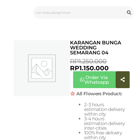
Skip
Search
to
content
KARANGAN BUNGA
WEDDING
SEMARANG 04
CURRENT
ORIGINA
RP
1.250.000
PRICE
PRICE
RP
1.150.000
IS:
WAS:
Order Via
RP1.150.00
RP1.250.0
Whatsapp
All Flowers Product:
2-3 hours
estimation delivery
within city
3-4 hours
estimation delivery
inter-cities
100% free delivery
within city