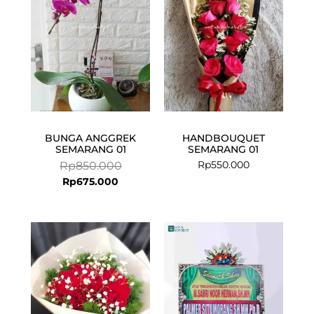
Rp675.000.
Rp850.000.
BUNGA ANGGREK
HANDBOUQUET
SEMARANG 01
SEMARANG 01
Rp
550.000
Rp
850.000
Rp
675.000