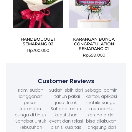
HANDBOUQUET
KARANGAN BUNGA
SEMARANG 02
CONGRATULATION
SEMARANG 01
Rp
700.000
Rp
699.000
Customer Reviews
Kami sudah
Sudah lebih dari
Sebagai admin
langganan
1 tahun pakai
kantor, aplikasi
pesan
jasa Untuk
mobile sangat
karangan
Sahabat untuk
membantu
bunga di Untuk
kebutuhan
karena order
Sahabat untuk
event dan relasi
bisa dilakukan
kebutuhan
bisnis. Kualitas
langsung dari