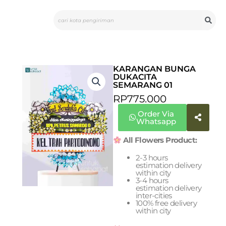
Skip
Search
to
content
KARANGAN BUNGA
DUKACITA
SEMARANG 01
RP
775.000
Order Via
Whatsapp
All Flowers Product:
2-3 hours
estimation delivery
within city
3-4 hours
estimation delivery
inter-cities
100% free delivery
within city