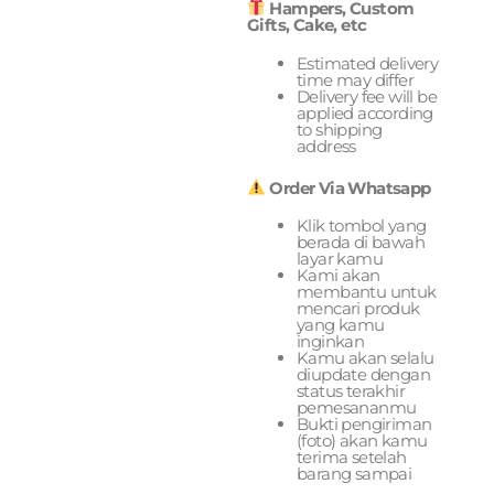
Hampers, Custom
Gifts, Cake, etc
Estimated delivery
time may differ
Delivery fee will be
applied according
to shipping
address
Order Via Whatsapp
Klik tombol yang
berada di bawah
layar kamu
Kami akan
membantu untuk
mencari produk
yang kamu
inginkan
Kamu akan selalu
diupdate dengan
status terakhir
pemesananmu
Bukti pengiriman
(foto) akan kamu
terima setelah
barang sampai