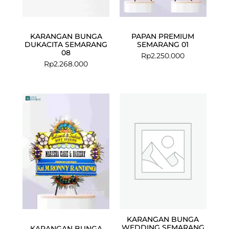
KARANGAN BUNGA
PAPAN PREMIUM
DUKACITA SEMARANG
SEMARANG 01
08
Rp
2.250.000
Rp
2.268.000
Current
Original
price
price
is:
was:
Rp1.150.000.
Rp1.250.000
KARANGAN BUNGA
WEDDING SEMARANG
KARANGAN BUNGA