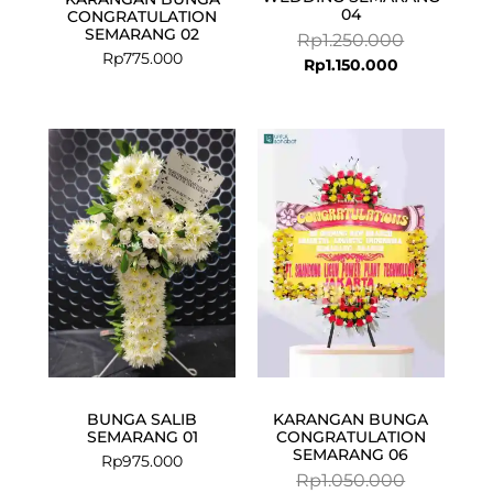
04
CONGRATULATION
SEMARANG 02
Rp
1.250.000
Rp
775.000
Rp
1.150.000
Current
Original
price
price
is:
was:
Rp999.000.
Rp1.050.000
BUNGA SALIB
KARANGAN BUNGA
SEMARANG 01
CONGRATULATION
SEMARANG 06
Rp
975.000
Rp
1.050.000