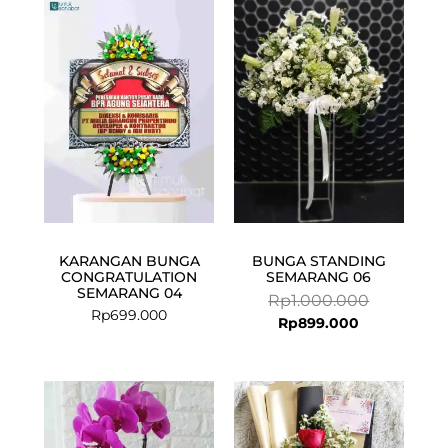
Current
Original
price
price
is:
was:
Rp899.000.
Rp1.000.00
KARANGAN BUNGA
BUNGA STANDING
CONGRATULATION
SEMARANG 06
SEMARANG 04
Rp
1.000.000
Rp
699.000
Rp
899.000
Current
Original
price
price
is:
was: