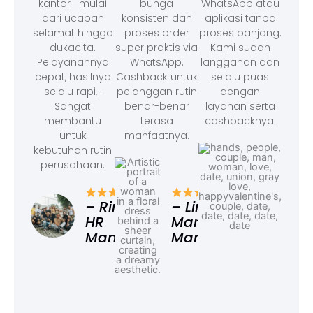
kantor—mulai
bunga
WhatsApp atau
dari ucapan
konsisten dan
aplikasi tanpa
selamat hingga
proses order
proses panjang.
dukacita.
super praktis via
Kami sudah
Pelayanannya
WhatsApp.
langganan dan
cepat, hasilnya
Cashback untuk
selalu puas
selalu rapi, .
pelanggan rutin
dengan
Sangat
benar-benar
layanan serta
membantu
terasa
cashbacknya.
untuk
manfaatnya.
kebutuhan rutin
perusahaan.
– F
Ad
– Rina,
– Linda,
HR
Marketing
Manager
Manager