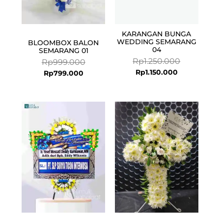
KARANGAN BUNGA
WEDDING SEMARANG
BLOOMBOX BALON
04
SEMARANG 01
Rp
1.250.000
Rp
999.000
Rp
1.150.000
Rp
799.000
Current
Original
price
price
is:
was:
Rp899.000.
Rp925.000.