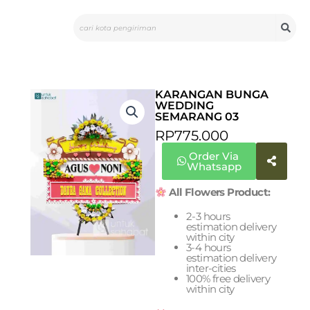
Skip
Search
to
content
KARANGAN BUNGA
WEDDING
SEMARANG 03
RP
775.000
Order Via
Whatsapp
All Flowers Product:
2-3 hours
estimation delivery
within city
3-4 hours
estimation delivery
inter-cities
100% free delivery
within city