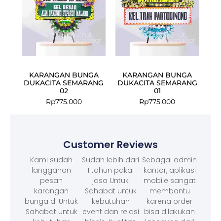
KARANGAN BUNGA
KARANGAN BUNGA
DUKACITA SEMARANG
DUKACITA SEMARANG
02
01
Rp
775.000
Rp
775.000
Customer Reviews
Kami sudah
Sudah lebih dari
Sebagai admin
langganan
1 tahun pakai
kantor, aplikasi
pesan
jasa Untuk
mobile sangat
karangan
Sahabat untuk
membantu
bunga di Untuk
kebutuhan
karena order
Sahabat untuk
event dan relasi
bisa dilakukan