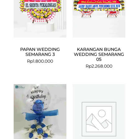
PAPAN WEDDING
KARANGAN BUNGA
SEMARANG 3
WEDDING SEMARANG
05
Rp
1.800.000
Rp
2.268.000
Current
Original
Current
Original
price
price
price
price
is:
was:
is:
was:
Rp799.000.
Rp999.000.
Rp1.150.000.
Rp1.250.000