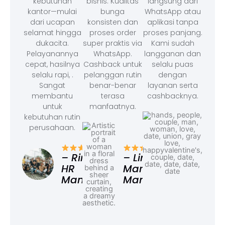
kebutuhan
bisnis. Kualitas
langsung dari
kantor—mulai
bunga
WhatsApp atau
dari ucapan
konsisten dan
aplikasi tanpa
selamat hingga
proses order
proses panjang.
dukacita.
super praktis via
Kami sudah
Pelayanannya
WhatsApp.
langganan dan
cepat, hasilnya
Cashback untuk
selalu puas
selalu rapi, .
pelanggan rutin
dengan
Sangat
benar-benar
layanan serta
membantu
terasa
cashbacknya.
untuk
manfaatnya.
kebutuhan rutin
perusahaan.
– F
Ad
– Rina,
– Linda,
HR
Marketing
Manager
Manager