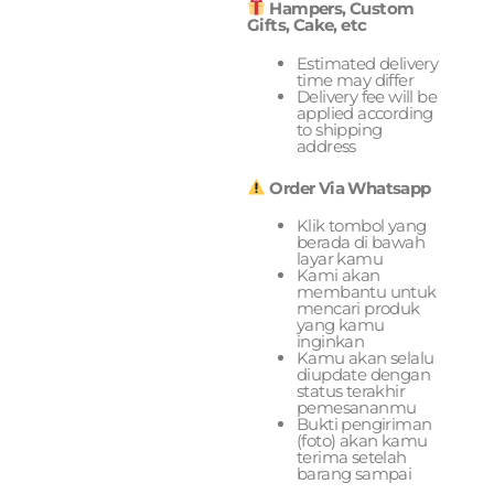
Hampers, Custom
Gifts, Cake, etc
Estimated delivery
time may differ
Delivery fee will be
applied according
to shipping
address
Order Via Whatsapp
Klik tombol yang
berada di bawah
layar kamu
Kami akan
membantu untuk
mencari produk
yang kamu
inginkan
Kamu akan selalu
diupdate dengan
status terakhir
pemesananmu
Bukti pengiriman
(foto) akan kamu
terima setelah
barang sampai