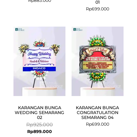
Rp
883.000
01
Rp
699.000
Current
Original
price
price
is:
was:
Rp899.000.
Rp925.000.
KARANGAN BUNGA
KARANGAN BUNGA
WEDDING SEMARANG
CONGRATULATION
02
SEMARANG 04
Rp
699.000
Rp
925.000
Rp
899.000