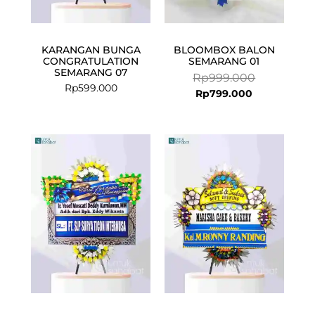
KARANGAN BUNGA
BLOOMBOX BALON
CONGRATULATION
SEMARANG 01
SEMARANG 07
Rp
999.000
Rp
599.000
Rp
799.000
Current
Original
price
price
is:
was:
Rp899.000.
Rp925.000.