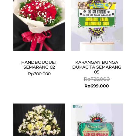
Rp699.000.
Rp725.000.
HANDBOUQUET
KARANGAN BUNGA
SEMARANG 02
DUKACITA SEMARANG
05
Rp
700.000
Rp
725.000
Rp
699.000