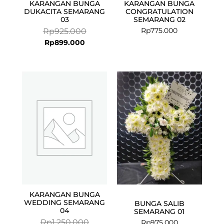
KARANGAN BUNGA
KARANGAN BUNGA
DUKACITA SEMARANG
CONGRATULATION
03
SEMARANG 02
Rp
775.000
Rp
925.000
Rp
899.000
Current
Original
price
price
is:
was:
Rp1.150.000.
Rp1.250.000.
KARANGAN BUNGA
WEDDING SEMARANG
BUNGA SALIB
04
SEMARANG 01
Rp
1.250.000
Rp
975.000