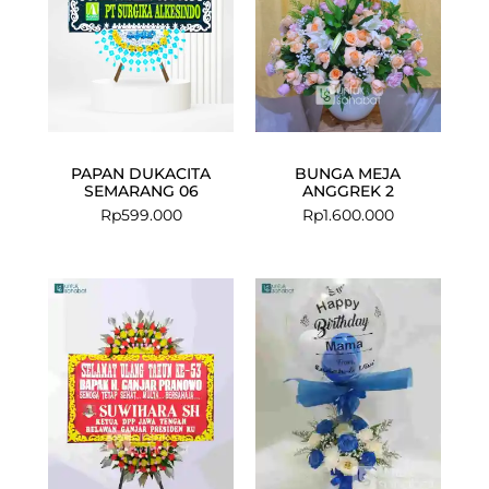
PAPAN DUKACITA
BUNGA MEJA
SEMARANG 06
ANGGREK 2
Rp
599.000
Rp
1.600.000
Current
Original
price
price
is:
was:
Rp799.000.
Rp999.000.