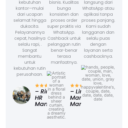
kebutuhan
bisnis. Kualitas
langsung dari
kantor—mulai
bunga
WhatsApp atau
dari ucapan
konsisten dan
aplikasi tanpa
selamat hingga
proses order
proses panjang.
dukacita.
super praktis via
Kami sudah
Pelayanannya
WhatsApp.
langganan dan
cepat, hasilnya
Cashback untuk
selalu puas
selalu rapi, .
pelanggan rutin
dengan
Sangat
benar-benar
layanan serta
membantu
terasa
cashbacknya.
untuk
manfaatnya.
kebutuhan rutin
perusahaan.
– F
Ad
– Rina,
– Linda,
HR
Marketing
Manager
Manager