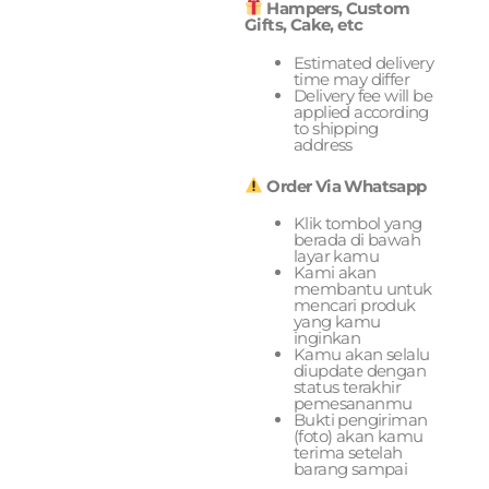
Hampers, Custom
Gifts, Cake, etc
Estimated delivery
time may differ
Delivery fee will be
applied according
to shipping
address
Order Via Whatsapp
Klik tombol yang
berada di bawah
layar kamu
Kami akan
membantu untuk
mencari produk
yang kamu
inginkan
Kamu akan selalu
diupdate dengan
status terakhir
pemesananmu
Bukti pengiriman
(foto) akan kamu
terima setelah
barang sampai