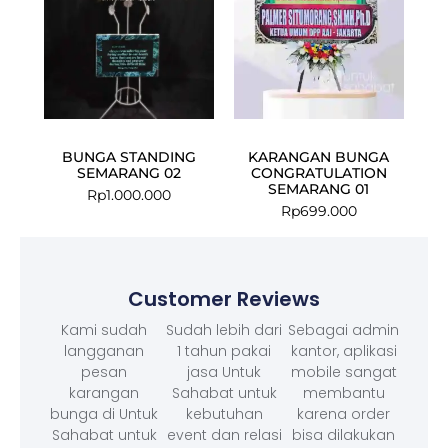
BUNGA STANDING
KARANGAN BUNGA
SEMARANG 02
CONGRATULATION
SEMARANG 01
Rp
1.000.000
Rp
699.000
Customer Reviews
Kami sudah
Sudah lebih dari
Sebagai admin
langganan
1 tahun pakai
kantor, aplikasi
pesan
jasa Untuk
mobile sangat
karangan
Sahabat untuk
membantu
bunga di Untuk
kebutuhan
karena order
Sahabat untuk
event dan relasi
bisa dilakukan