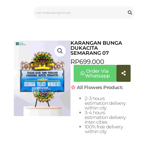
Skip
Search
to
content
KARANGAN BUNGA
DUKACITA
SEMARANG 07
RP
699.000
Order Via
Whatsapp
All Flowers Product:
2-3 hours
estimation delivery
within city
3-4 hours
estimation delivery
inter-cities
100% free delivery
within city