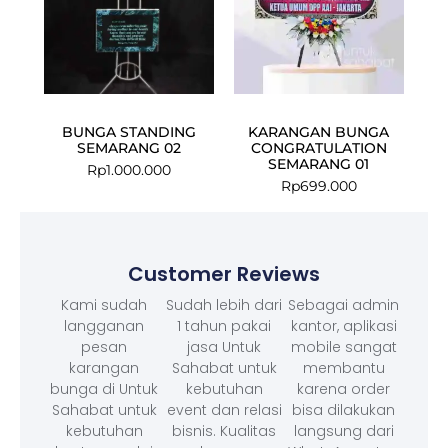
BUNGA STANDING
KARANGAN BUNGA
SEMARANG 02
CONGRATULATION
SEMARANG 01
Rp
1.000.000
Rp
699.000
Customer Reviews
Kami sudah
Sudah lebih dari
Sebagai admin
langganan
1 tahun pakai
kantor, aplikasi
pesan
jasa Untuk
mobile sangat
karangan
Sahabat untuk
membantu
bunga di Untuk
kebutuhan
karena order
Sahabat untuk
event dan relasi
bisa dilakukan
kebutuhan
bisnis. Kualitas
langsung dari