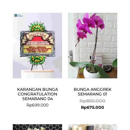
Current
Original
price
price
is:
was:
Rp675.000.
Rp850.000.
KARANGAN BUNGA
BUNGA ANGGREK
CONGRATULATION
SEMARANG 01
SEMARANG 04
Rp
850.000
Rp
699.000
Rp
675.000
Current
Original