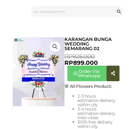
Skip
Search
to
content
KARANGAN BUNGA
WEDDING
SEMARANG 02
ORIGINAL
CURRENT
RP
925.000
PRICE
PRICE
RP
899.000
WAS:
IS:
Order Via
RP925.000.
RP899.000
Whatsapp
🌸 All Flowers Product:
2-3 hours
estimation delivery
within city
3-4 hours
estimation delivery
inter-cities
100% free delivery
within city