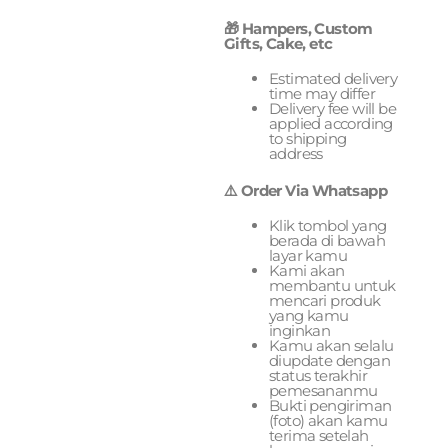
🎁 Hampers, Custom
Gifts, Cake, etc
Estimated delivery
time may differ
Delivery fee will be
applied according
to shipping
address
⚠️ Order Via Whatsapp
Klik tombol yang
berada di bawah
layar kamu
Kami akan
membantu untuk
mencari produk
yang kamu
inginkan
Kamu akan selalu
diupdate dengan
status terakhir
pemesananmu
Bukti pengiriman
(foto) akan kamu
terima setelah