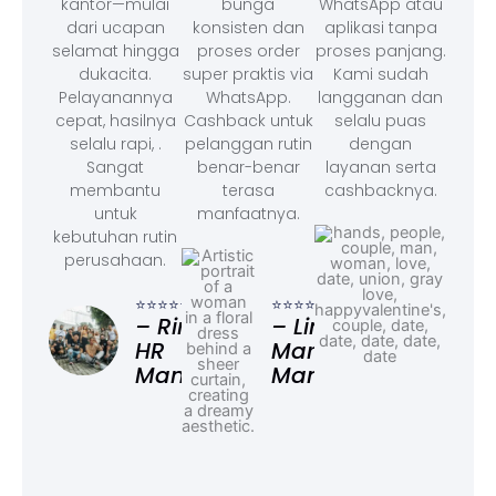
kantor—mulai
bunga
WhatsApp atau
dari ucapan
konsisten dan
aplikasi tanpa
selamat hingga
proses order
proses panjang.
dukacita.
super praktis via
Kami sudah
Pelayanannya
WhatsApp.
langganan dan
cepat, hasilnya
Cashback untuk
selalu puas
selalu rapi, .
pelanggan rutin
dengan
Sangat
benar-benar
layanan serta
membantu
terasa
cashbacknya.
untuk
manfaatnya.
kebutuhan rutin
perusahaan.
⭐⭐⭐
– F
⭐⭐⭐⭐⭐
⭐⭐⭐⭐⭐
Ad
– Rina,
– Linda,
HR
Marketing
Manager
Manager