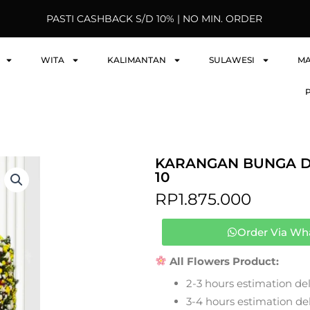
PASTI CASHBACK S/D 10% | NO MIN. ORDER
WITA
KALIMANTAN
SULAWESI
M
KARANGAN BUNGA D
10
RP
1.875.000
Order Via Wh
All Flowers Product:
2-3 hours estimation del
3-4 hours estimation deli