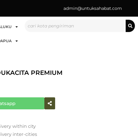
admin@untuksahabat.com
Search
ALUKU
PAPUA
UKACITA PREMIUM
atsapp
ivery within city
very inter-cities