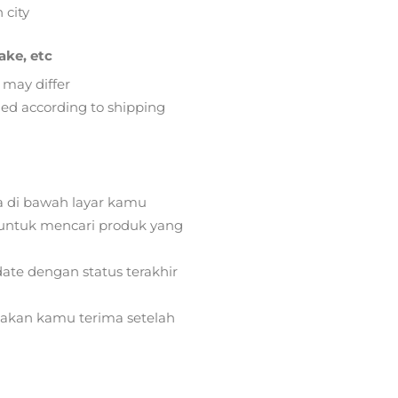
 city
ake, etc
 may differ
lied according to shipping
a di bawah layar kamu
ntuk mencari produk yang
ate dengan status terakhir
) akan kamu terima setelah