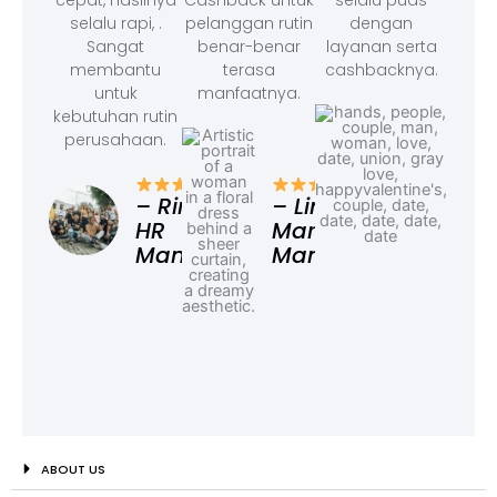
cepat, hasilnya
Cashback untuk
selalu puas
selalu rapi, .
pelanggan rutin
dengan
Sangat
benar-benar
layanan serta
membantu
terasa
cashbacknya.
untuk
manfaatnya.
kebutuhan rutin
perusahaan.
– F
Ad
– Rina,
– Linda,
HR
Marketing
Manager
Manager
ABOUT US