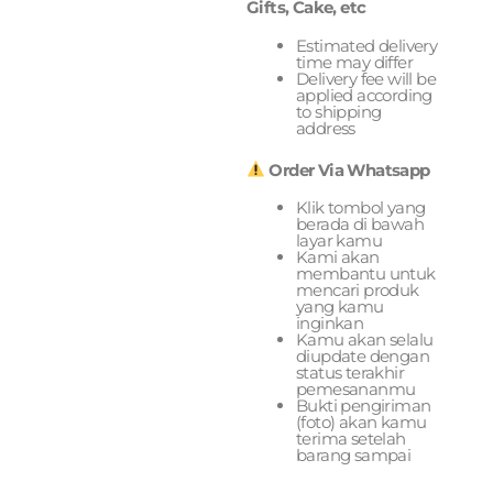
Gifts, Cake, etc
Estimated delivery
time may differ
Delivery fee will be
applied according
to shipping
address
Order Via Whatsapp
Klik tombol yang
berada di bawah
layar kamu
Kami akan
membantu untuk
mencari produk
yang kamu
inginkan
Kamu akan selalu
diupdate dengan
status terakhir
pemesananmu
Bukti pengiriman
(foto) akan kamu
terima setelah
barang sampai