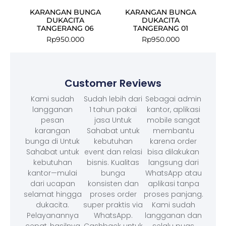
KARANGAN BUNGA
KARANGAN BUNGA
DUKACITA
DUKACITA
TANGERANG 06
TANGERANG 01
Rp
950.000
Rp
950.000
Customer Reviews
Kami sudah
Sudah lebih dari
Sebagai admin
langganan
1 tahun pakai
kantor, aplikasi
pesan
jasa Untuk
mobile sangat
karangan
Sahabat untuk
membantu
bunga di Untuk
kebutuhan
karena order
Sahabat untuk
event dan relasi
bisa dilakukan
kebutuhan
bisnis. Kualitas
langsung dari
kantor—mulai
bunga
WhatsApp atau
dari ucapan
konsisten dan
aplikasi tanpa
selamat hingga
proses order
proses panjang.
dukacita.
super praktis via
Kami sudah
Pelayanannya
WhatsApp.
langganan dan