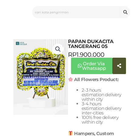
Skip
Search
to
content
PAPAN DUKACITA
TANGERANG 05
RP
1.900.000
Order Via
Whatsapp
All Flowers Product:
2-3 hours
estimation delivery
within city
3-4 hours
estimation delivery
inter-cities
100% free delivery
within city
Hampers, Custom