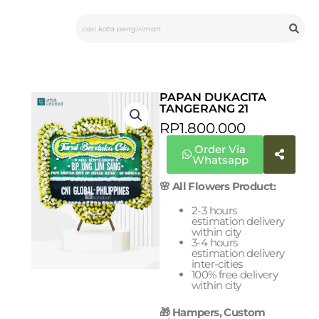
Skip
Search
to
content
PAPAN DUKACITA
TANGERANG 21
RP
1.800.000
Order Via
Whatsapp
🌸 All Flowers Product:
2-3 hours
estimation delivery
within city
3-4 hours
estimation delivery
inter-cities
100% free delivery
within city
🎁 Hampers, Custom