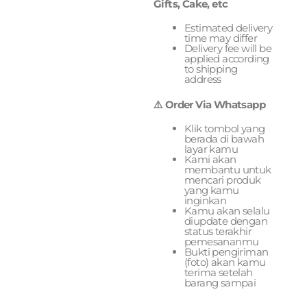
Gifts, Cake, etc
Estimated delivery
time may differ
Delivery fee will be
applied according
to shipping
address
⚠️ Order Via Whatsapp
Klik tombol yang
berada di bawah
layar kamu
Kami akan
membantu untuk
mencari produk
yang kamu
inginkan
Kamu akan selalu
diupdate dengan
status terakhir
pemesananmu
Bukti pengiriman
(foto) akan kamu
terima setelah
barang sampai