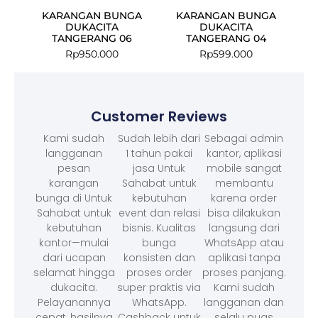
KARANGAN BUNGA
KARANGAN BUNGA
DUKACITA
DUKACITA
TANGERANG 06
TANGERANG 04
Rp
950.000
Rp
599.000
Customer Reviews
Kami sudah
Sudah lebih dari
Sebagai admin
langganan
1 tahun pakai
kantor, aplikasi
pesan
jasa Untuk
mobile sangat
karangan
Sahabat untuk
membantu
bunga di Untuk
kebutuhan
karena order
Sahabat untuk
event dan relasi
bisa dilakukan
kebutuhan
bisnis. Kualitas
langsung dari
kantor—mulai
bunga
WhatsApp atau
dari ucapan
konsisten dan
aplikasi tanpa
selamat hingga
proses order
proses panjang.
dukacita.
super praktis via
Kami sudah
Pelayanannya
WhatsApp.
langganan dan
cepat, hasilnya
Cashback untuk
selalu puas