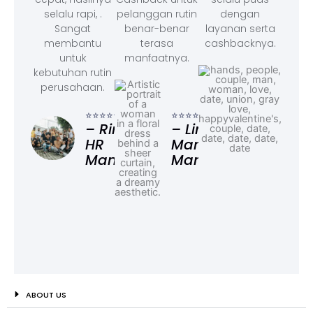
selalu rapi, .
pelanggan rutin
dengan
Sangat
benar-benar
layanan serta
membantu
terasa
cashbacknya.
untuk
manfaatnya.
kebutuhan rutin
perusahaan.
⭐⭐⭐
– F
⭐⭐⭐⭐⭐
⭐⭐⭐⭐⭐
Ad
– Rina,
– Linda,
HR
Marketing
Manager
Manager
ABOUT US