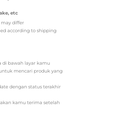
ake, etc
 may differ
lied according to shipping
a di bawah layar kamu
ntuk mencari produk yang
ate dengan status terakhir
) akan kamu terima setelah