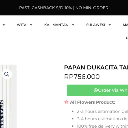
PASTI CASHBACK S/D 10% | NO MIN. ORDER
WITA
KALIMANTAN
SULAWESI
M
PAPAN DUKACITA T
RP
756.000
Order Via Wh
All Flowers Product:
2-3 hours estimation del
3-4 hours estimation deli
100% free delivery within