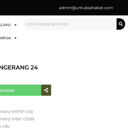
admin@untuksahabat.com
Search
ALUKU
PAPUA
ANGERANG 24
atsapp
ivery within city
very inter-cities
 city