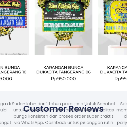
N BUNGA
KARANGAN BUNGA
KARANG
ANGERANG 10
DUKACITA TANGERANG 06
DUKACITA T
9.000
Rp
950.000
Rp
95
ga di
Sudah lebih dari 1 tahun pakai jasa Untuk Sahabat
Seb
Customer Reviews
ulai
untuk kebutuhan event dan relasi bisnis. Kualitas
memb
bunga konsisten dan proses order super praktis
d
Sangat
via WhatsApp. Cashback untuk pelanggan rutin
panj