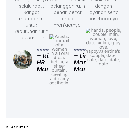
selalu rapi, .
pelanggan rutin
dengan
Sangat
benar-benar
layanan serta
membantu
terasa
cashbacknya.
untuk
manfaatnya.
kebutuhan rutin
perusahaan.
⭐⭐⭐
– F
⭐⭐⭐⭐⭐
⭐⭐⭐⭐⭐
Ad
– Rina,
– Linda,
HR
Marketing
Manager
Manager
ABOUT US