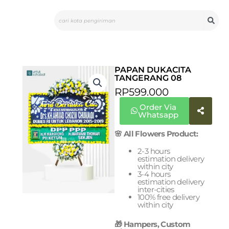
Skip
Search
to
content
PAPAN DUKACITA
TANGERANG 08
RP
599.000
Order Via
Whatsapp
🌸 All Flowers Product:
2-3 hours
estimation delivery
within city
3-4 hours
estimation delivery
inter-cities
100% free delivery
within city
🎁 Hampers, Custom