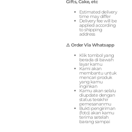
Gifts, Cake, etc
Estimated delivery
time may differ
Delivery fee will be
applied according
to shipping
address
⚠️ Order Via Whatsapp
Klik tombol yang
berada di bawah
layar kamu
Kami akan
membantu untuk
mencari produk
yang kamu
inginkan
Kamu akan selalu
diupdate dengan
status terakhir
pemesananmu
Bukti pengiriman
(foto) akan kamu
terima setelah
barang sampai