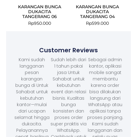
KARANGAN BUNGA
KARANGAN BUNGA
DUKACITA
DUKACITA
TANGERANG 06
TANGERANG 04
Rp
950.000
Rp
599.000
Customer Reviews
Kami sudah
Sudah lebih dari
Sebagai admin
langganan
1 tahun pakai
kantor, aplikasi
pesan
jasa Untuk
mobile sangat
karangan
Sahabat untuk
membantu
bunga di Untuk
kebutuhan
karena order
Sahabat untuk
event dan relasi
bisa dilakukan
kebutuhan
bisnis. Kualitas
langsung dari
kantor—mulai
bunga
WhatsApp atau
dari ucapan
konsisten dan
aplikasi tanpa
selamat hingga
proses order
proses panjang.
dukacita.
super praktis via
Kami sudah
Pelayanannya
WhatsApp.
langganan dan
cepat, hasilnya
Cashback untuk
selalu puas