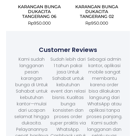
KARANGAN BUNGA
KARANGAN BUNGA
DUKACITA
DUKACITA
TANGERANG 06
TANGERANG 02
Rp
950.000
Rp
950.000
Customer Reviews
Kami sudah
Sudah lebih dari
Sebagai admin
langganan
1 tahun pakai
kantor, aplikasi
pesan
jasa Untuk
mobile sangat
karangan
Sahabat untuk
membantu
bunga di Untuk
kebutuhan
karena order
Sahabat untuk
event dan relasi
bisa dilakukan
kebutuhan
bisnis. Kualitas
langsung dari
kantor—mulai
bunga
WhatsApp atau
dari ucapan
konsisten dan
aplikasi tanpa
selamat hingga
proses order
proses panjang.
dukacita.
super praktis via
Kami sudah
Pelayanannya
WhatsApp.
langganan dan
cepat, hasilnya
Cashback untuk
selalu puas