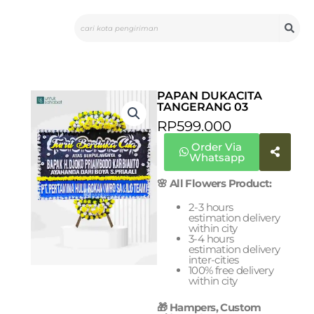
Skip
Search
to
content
PAPAN DUKACITA
TANGERANG 03
RP
599.000
Order Via
Whatsapp
🌸 All Flowers Product:
2-3 hours
estimation delivery
within city
3-4 hours
estimation delivery
inter-cities
100% free delivery
within city
🎁 Hampers, Custom