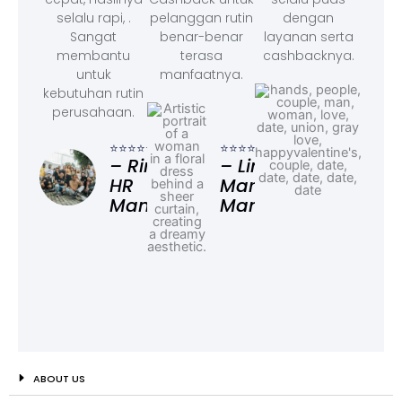
selalu rapi, .
pelanggan rutin
dengan
Sangat
benar-benar
layanan serta
membantu
terasa
cashbacknya.
untuk
manfaatnya.
kebutuhan rutin
perusahaan.
⭐⭐⭐
– F
⭐⭐⭐⭐⭐
⭐⭐⭐⭐⭐
Ad
– Rina,
– Linda,
HR
Marketing
Manager
Manager
ABOUT US