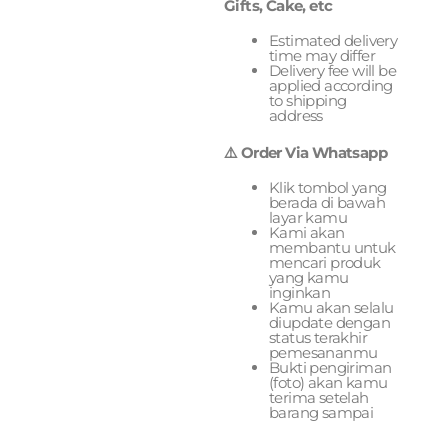
Gifts, Cake, etc
Estimated delivery
time may differ
Delivery fee will be
applied according
to shipping
address
⚠️ Order Via Whatsapp
Klik tombol yang
berada di bawah
layar kamu
Kami akan
membantu untuk
mencari produk
yang kamu
inginkan
Kamu akan selalu
diupdate dengan
status terakhir
pemesananmu
Bukti pengiriman
(foto) akan kamu
terima setelah
barang sampai