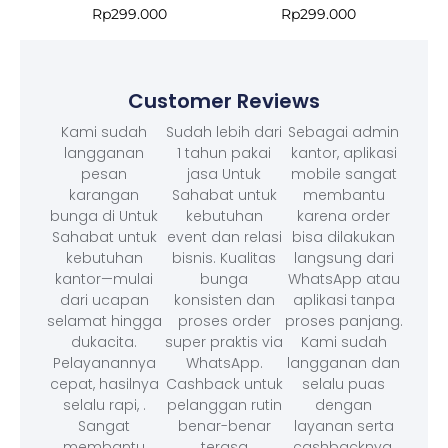
Rp
299.000
Rp
299.000
Customer Reviews
Kami sudah
Sudah lebih dari
Sebagai admin
langganan
1 tahun pakai
kantor, aplikasi
pesan
jasa Untuk
mobile sangat
karangan
Sahabat untuk
membantu
bunga di Untuk
kebutuhan
karena order
Sahabat untuk
event dan relasi
bisa dilakukan
kebutuhan
bisnis. Kualitas
langsung dari
kantor—mulai
bunga
WhatsApp atau
dari ucapan
konsisten dan
aplikasi tanpa
selamat hingga
proses order
proses panjang.
dukacita.
super praktis via
Kami sudah
Pelayanannya
WhatsApp.
langganan dan
cepat, hasilnya
Cashback untuk
selalu puas
selalu rapi, .
pelanggan rutin
dengan
Sangat
benar-benar
layanan serta
membantu
terasa
cashbacknya.