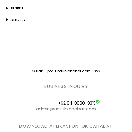
BENEFIT
DELIVERY
© Hak Cipta, UntukSahabat.com 2023
BUSINESS INQUIRY
+62 811-8880-9315
admin@untuksahabat.com
DOWNLOAD APLIKASI UNTUK SAHABAT