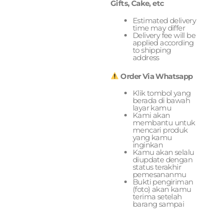
Gifts, Cake, etc
Estimated delivery
time may differ
Delivery fee will be
applied according
to shipping
address
Order Via Whatsapp
Klik tombol yang
berada di bawah
layar kamu
Kami akan
membantu untuk
mencari produk
yang kamu
inginkan
Kamu akan selalu
diupdate dengan
status terakhir
pemesananmu
Bukti pengiriman
(foto) akan kamu
terima setelah
barang sampai