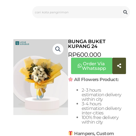
Skip
Search
to
content
BUNGA BUKET
KUPANG 24
RP
600.000
Order Via
Whatsapp
All Flowers Product:
2-3 hours
estimation delivery
within city
3-4 hours
estimation delivery
inter-cities
100% free delivery
within city
Hampers, Custom