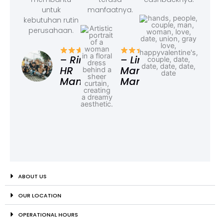
untuk
manfaatnya.
kebutuhan rutin
perusahaan.
– F
Ad
– Rina,
– Linda,
HR
Marketing
Manager
Manager
ABOUT US
OUR LOCATION
OPERATIONAL HOURS