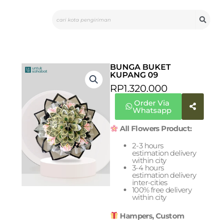
Skip
Search
to
content
BUNGA BUKET
KUPANG 09
RP
1.320.000
Order Via
Whatsapp
All Flowers Product:
2-3 hours
estimation delivery
within city
3-4 hours
estimation delivery
inter-cities
100% free delivery
within city
Hampers, Custom