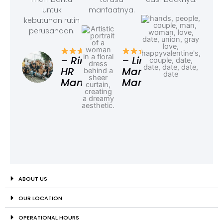
untuk
manfaatnya.
kebutuhan rutin
perusahaan.
– F
Ad
– Rina,
– Linda,
HR
Marketing
Manager
Manager
ABOUT US
OUR LOCATION
OPERATIONAL HOURS