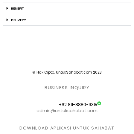
BENEFIT
DELIVERY
© Hak Cipta, UntukSahabat.com 2023
BUSINESS INQUIRY
+62 811-8880-9315
admin@untuksahabat.com
DOWNLOAD APLIKASI UNTUK SAHABAT