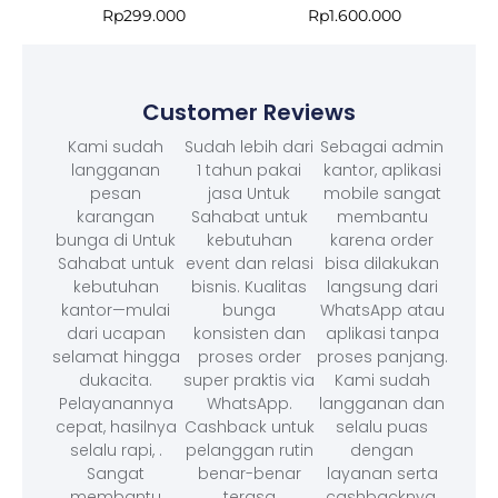
Rp
299.000
Rp
1.600.000
Customer Reviews
Kami sudah
Sudah lebih dari
Sebagai admin
langganan
1 tahun pakai
kantor, aplikasi
pesan
jasa Untuk
mobile sangat
karangan
Sahabat untuk
membantu
bunga di Untuk
kebutuhan
karena order
Sahabat untuk
event dan relasi
bisa dilakukan
kebutuhan
bisnis. Kualitas
langsung dari
kantor—mulai
bunga
WhatsApp atau
dari ucapan
konsisten dan
aplikasi tanpa
selamat hingga
proses order
proses panjang.
dukacita.
super praktis via
Kami sudah
Pelayanannya
WhatsApp.
langganan dan
cepat, hasilnya
Cashback untuk
selalu puas
selalu rapi, .
pelanggan rutin
dengan
Sangat
benar-benar
layanan serta
membantu
terasa
cashbacknya.