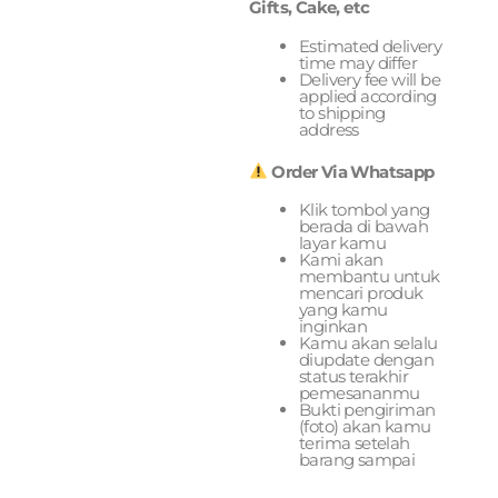
Gifts, Cake, etc
Estimated delivery
time may differ
Delivery fee will be
applied according
to shipping
address
Order Via Whatsapp
Klik tombol yang
berada di bawah
layar kamu
Kami akan
membantu untuk
mencari produk
yang kamu
inginkan
Kamu akan selalu
diupdate dengan
status terakhir
pemesananmu
Bukti pengiriman
(foto) akan kamu
terima setelah
barang sampai