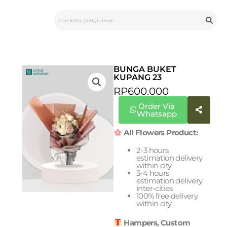
Skip
Search
to
content
BUNGA BUKET
KUPANG 23
RP
600.000
Order Via
Whatsapp
All Flowers Product:
2-3 hours
estimation delivery
within city
3-4 hours
estimation delivery
inter-cities
100% free delivery
within city
Hampers, Custom