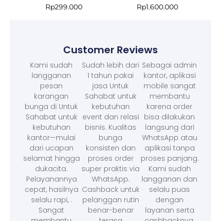
Rp
299.000
Rp
1.600.000
Customer Reviews
Kami sudah
Sudah lebih dari
Sebagai admin
langganan
1 tahun pakai
kantor, aplikasi
pesan
jasa Untuk
mobile sangat
karangan
Sahabat untuk
membantu
bunga di Untuk
kebutuhan
karena order
Sahabat untuk
event dan relasi
bisa dilakukan
kebutuhan
bisnis. Kualitas
langsung dari
kantor—mulai
bunga
WhatsApp atau
dari ucapan
konsisten dan
aplikasi tanpa
selamat hingga
proses order
proses panjang.
dukacita.
super praktis via
Kami sudah
Pelayanannya
WhatsApp.
langganan dan
cepat, hasilnya
Cashback untuk
selalu puas
selalu rapi, .
pelanggan rutin
dengan
Sangat
benar-benar
layanan serta
membantu
terasa
cashbacknya.