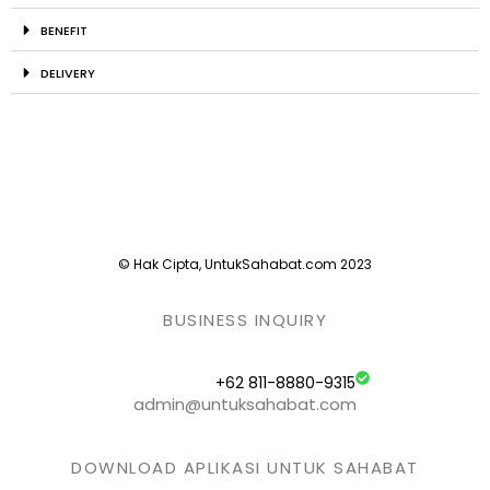
BENEFIT
DELIVERY
© Hak Cipta, UntukSahabat.com 2023
BUSINESS INQUIRY
+62 811-8880-9315
admin@untuksahabat.com
DOWNLOAD APLIKASI UNTUK SAHABAT