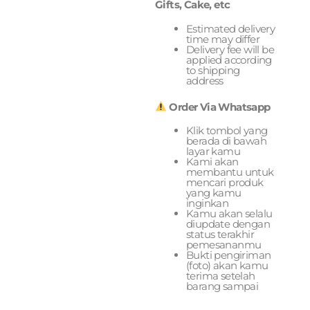
Gifts, Cake, etc
Estimated delivery
time may differ
Delivery fee will be
applied according
to shipping
address
Order Via Whatsapp
Klik tombol yang
berada di bawah
layar kamu
Kami akan
membantu untuk
mencari produk
yang kamu
inginkan
Kamu akan selalu
diupdate dengan
status terakhir
pemesananmu
Bukti pengiriman
(foto) akan kamu
terima setelah
barang sampai