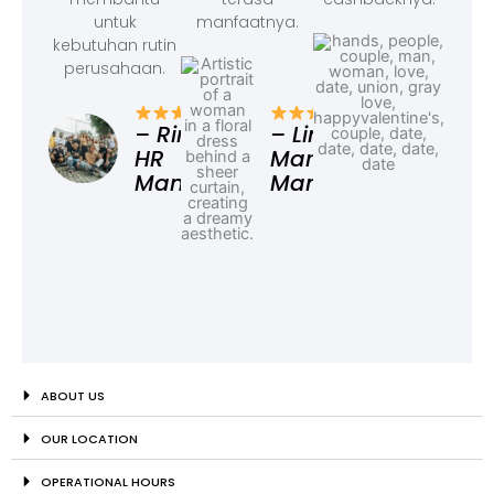
untuk
manfaatnya.
kebutuhan rutin
perusahaan.
– F
Ad
– Rina,
– Linda,
HR
Marketing
Manager
Manager
ABOUT US
OUR LOCATION
OPERATIONAL HOURS