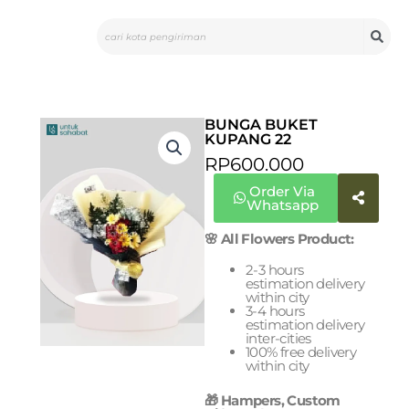
Skip
Search
to
content
BUNGA BUKET
KUPANG 22
RP
600.000
Order Via
Whatsapp
🌸 All Flowers Product:
2-3 hours
estimation delivery
within city
3-4 hours
estimation delivery
inter-cities
100% free delivery
within city
🎁 Hampers, Custom