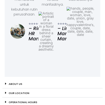
untuk
manfaatnya.
kebutuhan rutin
perusahaan.
⭐⭐⭐
– F
⭐⭐⭐⭐⭐
⭐⭐⭐⭐⭐
Ad
– Rina,
– Linda,
HR
Marketing
Manager
Manager
ABOUT US
OUR LOCATION
OPERATIONAL HOURS