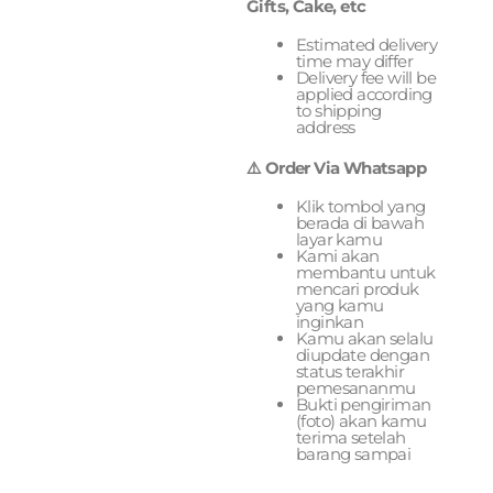
Gifts, Cake, etc
Estimated delivery
time may differ
Delivery fee will be
applied according
to shipping
address
⚠️ Order Via Whatsapp
Klik tombol yang
berada di bawah
layar kamu
Kami akan
membantu untuk
mencari produk
yang kamu
inginkan
Kamu akan selalu
diupdate dengan
status terakhir
pemesananmu
Bukti pengiriman
(foto) akan kamu
terima setelah
barang sampai