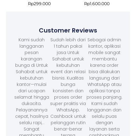
Rp
299.000
Rp
1.600.000
Customer Reviews
Kami sudah
Sudah lebih dari
Sebagai admin
langganan
1 tahun pakai
kantor, aplikasi
pesan
jasa Untuk
mobile sangat
karangan
Sahabat untuk
membantu
bunga di Untuk
kebutuhan
karena order
Sahabat untuk
event dan relasi
bisa dilakukan
kebutuhan
bisnis. Kualitas
langsung dari
kantor—mulai
bunga
WhatsApp atau
dari ucapan
konsisten dan
aplikasi tanpa
selamat hingga
proses order
proses panjang.
dukacita.
super praktis via
Kami sudah
Pelayanannya
WhatsApp.
langganan dan
cepat, hasilnya
Cashback untuk
selalu puas
selalu rapi, .
pelanggan rutin
dengan
Sangat
benar-benar
layanan serta
membantu
terasa
cashbacknya.