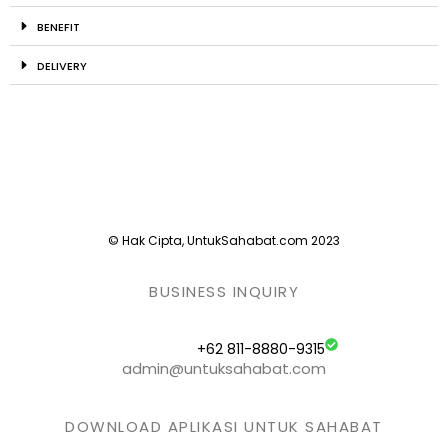
BENEFIT
DELIVERY
© Hak Cipta, UntukSahabat.com 2023
BUSINESS INQUIRY
+62 811-8880-9315
admin@untuksahabat.com
DOWNLOAD APLIKASI UNTUK SAHABAT