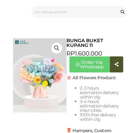
Skip
Search
to
content
BUNGA BUKET
KUPANG 11
RP
1.600.000
Order Via
Whatsapp
All Flowers Product:
2-3 hours
estimation delivery
within city
3-4 hours
estimation delivery
inter-cities
100% free delivery
within city
Hampers, Custom