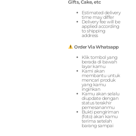
Gifts, Cake, etc
Estimated delivery
time may differ
Delivery fee will be
applied according
to shipping
address
Order Via Whatsapp
Klik tombol yang
berada di bawah
layar kamu
Kami akan
membantu untuk
mencari produk
yang kamu
inginkan
Kamu akan selalu
diupdate dengan
status terakhir
pemesananmu
Bukti pengiriman
(foto) akan kamu
terima setelah
barang sampai