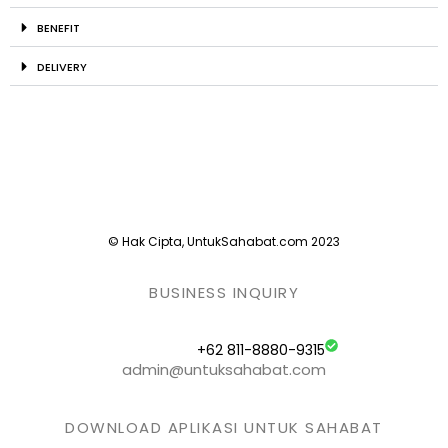
BENEFIT
DELIVERY
© Hak Cipta, UntukSahabat.com 2023
BUSINESS INQUIRY
+62 811-8880-9315
admin@untuksahabat.com
DOWNLOAD APLIKASI UNTUK SAHABAT