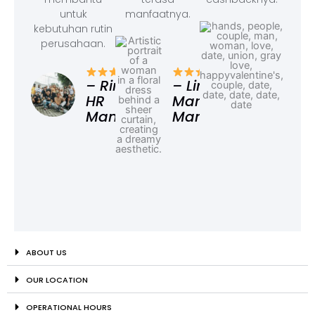
untuk
manfaatnya.
kebutuhan rutin
perusahaan.
– F
Ad
– Rina,
– Linda,
HR
Marketing
Manager
Manager
ABOUT US
OUR LOCATION
OPERATIONAL HOURS