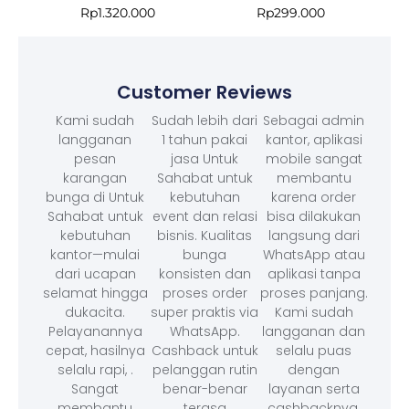
Rp
1.320.000
Rp
299.000
Customer Reviews
Kami sudah
Sudah lebih dari
Sebagai admin
langganan
1 tahun pakai
kantor, aplikasi
pesan
jasa Untuk
mobile sangat
karangan
Sahabat untuk
membantu
bunga di Untuk
kebutuhan
karena order
Sahabat untuk
event dan relasi
bisa dilakukan
kebutuhan
bisnis. Kualitas
langsung dari
kantor—mulai
bunga
WhatsApp atau
dari ucapan
konsisten dan
aplikasi tanpa
selamat hingga
proses order
proses panjang.
dukacita.
super praktis via
Kami sudah
Pelayanannya
WhatsApp.
langganan dan
cepat, hasilnya
Cashback untuk
selalu puas
selalu rapi, .
pelanggan rutin
dengan
Sangat
benar-benar
layanan serta
membantu
terasa
cashbacknya.