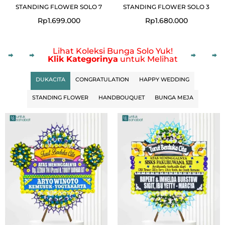
STANDING FLOWER SOLO 7
STANDING FLOWER SOLO 3
Rp
1.699.000
Rp
1.680.000
Lihat Koleksi Bunga Solo Yuk!
Klik Kategorinya
untuk Melihat
DUKACITA
CONGRATULATION
HAPPY WEDDING
STANDING FLOWER
HANDBOUQUET
BUNGA MEJA
Original
Current
price
price
was:
is:
Rp750.000.
Rp725.000.