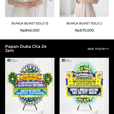
BUNGA BUKET SOLO 13
BUNGA BUKET SOLO 2
Rp
845.000
Rp
675.000
Papan Duka Cita 24
see more>>
Jam
Original
Current
price
price
was:
is:
Rp750.000.
Rp725.000.