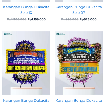
Karangan Bunga Dukacita
Karangan Bunga Dukacita
Solo 10
Solo 07
Rp
1.300.000
Rp
1.199.000
Rp
950.000
Rp
925.000
Original
Cur
price
pric
was:
is:
Rp1.200.000.
Rp1.
Karangan Bunga Dukacita
Karangan Bunga Dukacita