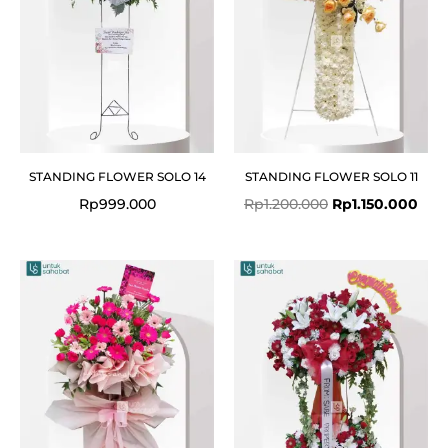
STANDING FLOWER SOLO 14
STANDING FLOWER SOLO 11
Rp
999.000
Rp
1.200.000
Rp
1.150.000
Original
Cur
price
pric
was:
is:
Rp1.775.000.
Rp1.