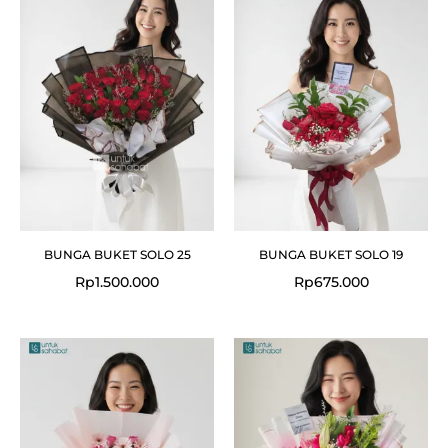
BUNGA BUKET SOLO 25
BUNGA BUKET SOLO 19
Rp
1.500.000
Rp
675.000
Original
Curr
price
price
was:
is:
Rp999.000.
Rp92