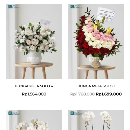
Original
Cur
price
pri
was:
is:
Rp1.768.000.
Rp1
BUNGA MEJA SOLO 4
BUNGA MEJA SOLO 1
Rp
1.564.000
Rp
1.768.000
Rp
1.699.000