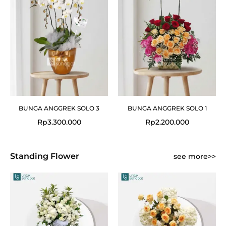
BUNGA ANGGREK SOLO 3
BUNGA ANGGREK SOLO 1
Rp
3.300.000
Rp
2.200.000
Standing Flower
see more>>
Original
Cur
price
pric
was:
is:
Rp1.200.000.
Rp1.