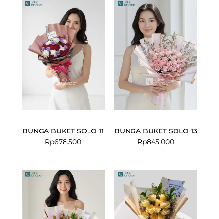
BUNGA BUKET SOLO 11
BUNGA BUKET SOLO 13
Rp
678.500
Rp
845.000
Current
Original
price
price
is:
was:
Rp466.000.
Rp575.000.