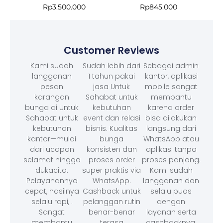
Rp
3.500.000
Rp
845.000
Customer Reviews
Kami sudah
Sudah lebih dari
Sebagai admin
langganan
1 tahun pakai
kantor, aplikasi
pesan
jasa Untuk
mobile sangat
karangan
Sahabat untuk
membantu
bunga di Untuk
kebutuhan
karena order
Sahabat untuk
event dan relasi
bisa dilakukan
kebutuhan
bisnis. Kualitas
langsung dari
kantor—mulai
bunga
WhatsApp atau
dari ucapan
konsisten dan
aplikasi tanpa
selamat hingga
proses order
proses panjang.
dukacita.
super praktis via
Kami sudah
Pelayanannya
WhatsApp.
langganan dan
cepat, hasilnya
Cashback untuk
selalu puas
selalu rapi, .
pelanggan rutin
dengan
Sangat
benar-benar
layanan serta
membantu
terasa
cashbacknya.