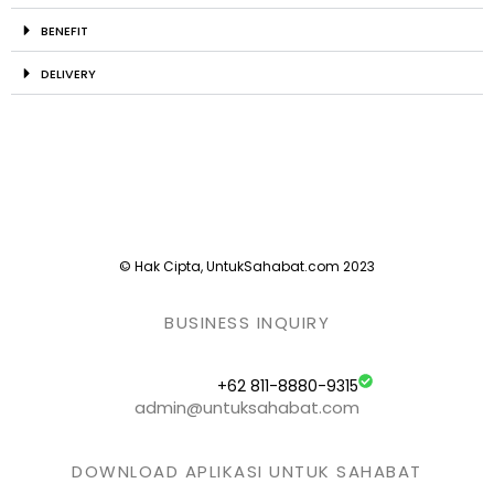
BENEFIT
DELIVERY
© Hak Cipta, UntukSahabat.com 2023
BUSINESS INQUIRY
+62 811-8880-9315
admin@untuksahabat.com
DOWNLOAD APLIKASI UNTUK SAHABAT