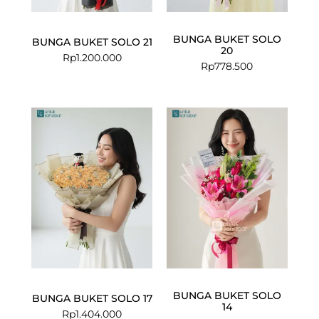
BUNGA BUKET SOLO
BUNGA BUKET SOLO 21
20
Rp
1.200.000
Rp
778.500
Current
Original
price
price
is:
was:
Rp925.000.
Rp999.000.
BUNGA BUKET SOLO
BUNGA BUKET SOLO 17
14
Rp
1.404.000