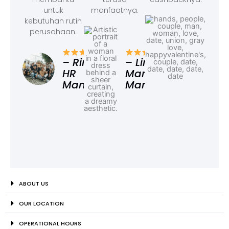
untuk
manfaatnya.
kebutuhan rutin
perusahaan.
– F
Ad
– Rina,
– Linda,
HR
Marketing
Manager
Manager
ABOUT US
OUR LOCATION
OPERATIONAL HOURS