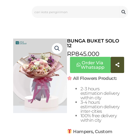
Skip
Search
to
content
BUNGA BUKET SOLO
12
RP
845.000
Order Via
Whatsapp
All Flowers Product:
2-3 hours
estimation delivery
within city
3-4 hours
estimation delivery
inter-cities
100% free delivery
within city
Hampers, Custom