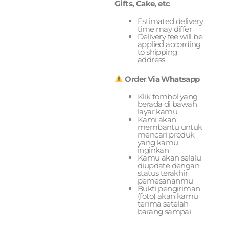
Gifts, Cake, etc
Estimated delivery
time may differ
Delivery fee will be
applied according
to shipping
address
Order Via Whatsapp
Klik tombol yang
berada di bawah
layar kamu
Kami akan
membantu untuk
mencari produk
yang kamu
inginkan
Kamu akan selalu
diupdate dengan
status terakhir
pemesananmu
Bukti pengiriman
(foto) akan kamu
terima setelah
barang sampai