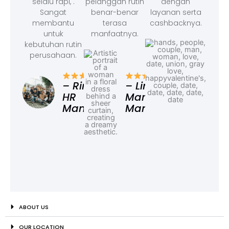
selalu rapi, .
pelanggan rutin
dengan
Sangat
benar-benar
layanan serta
membantu
terasa
cashbacknya.
untuk
manfaatnya.
kebutuhan rutin
perusahaan.
– F
Ad
– Rina,
– Linda,
HR
Marketing
Manager
Manager
ABOUT US
OUR LOCATION