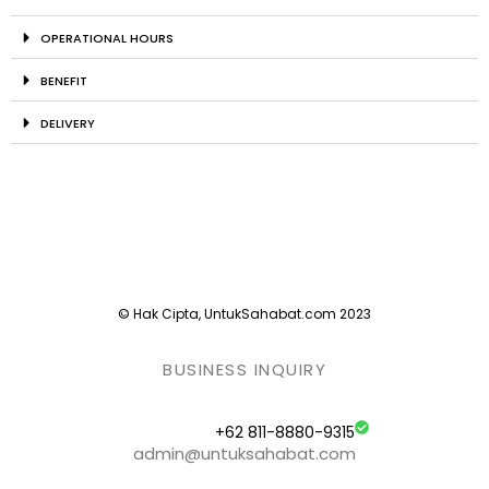
OPERATIONAL HOURS
BENEFIT
DELIVERY
© Hak Cipta, UntukSahabat.com 2023
BUSINESS INQUIRY
+62 811-8880-9315
admin@untuksahabat.com