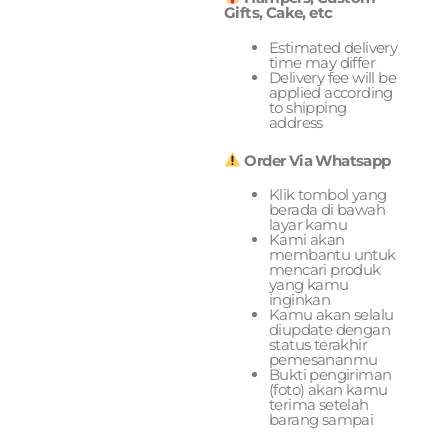
Gifts, Cake, etc
Estimated delivery
time may differ
Delivery fee will be
applied according
to shipping
address
Order Via Whatsapp
Klik tombol yang
berada di bawah
layar kamu
Kami akan
membantu untuk
mencari produk
yang kamu
inginkan
Kamu akan selalu
diupdate dengan
status terakhir
pemesananmu
Bukti pengiriman
(foto) akan kamu
terima setelah
barang sampai