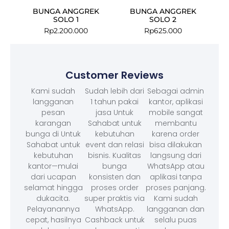
BUNGA ANGGREK
BUNGA ANGGREK
SOLO 1
SOLO 2
Rp
2.200.000
Rp
625.000
Customer Reviews
Kami sudah
Sudah lebih dari
Sebagai admin
langganan
1 tahun pakai
kantor, aplikasi
pesan
jasa Untuk
mobile sangat
karangan
Sahabat untuk
membantu
bunga di Untuk
kebutuhan
karena order
Sahabat untuk
event dan relasi
bisa dilakukan
kebutuhan
bisnis. Kualitas
langsung dari
kantor—mulai
bunga
WhatsApp atau
dari ucapan
konsisten dan
aplikasi tanpa
selamat hingga
proses order
proses panjang.
dukacita.
super praktis via
Kami sudah
Pelayanannya
WhatsApp.
langganan dan
cepat, hasilnya
Cashback untuk
selalu puas