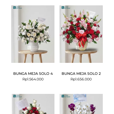
BUNGA MEJA SOLO 4
BUNGA MEJA SOLO 2
Rp
1.564.000
Rp
1.656.000
Current
Original
price
price
is:
was:
Rp799.000.
Rp825.000.