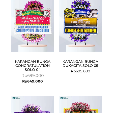
price
price
is:
was:
Rp649.000.
Rp699.000.
KARANGAN BUNGA
KARANGAN BUNGA
CONGRATULATION
DUKACITA SOLO 05
SOLO 04
Rp
699.000
Rp
699.000
Rp
649.000
Current
Original
price
price
is:
was: