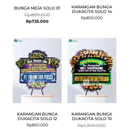
KARANGAN BUNGA
BUNGA MEJA SOLO 01
DUKACITA SOLO 14
Rp
899.000
Rp
850.000
Rp
725.000
Current
Original
price
price
is:
was:
Rp1.199.000.
Rp1.300.000
KARANGAN BUNGA
KARANGAN BUNGA
DUKACITA SOLO 12
DUKACITA SOLO 10
Rp
850.000
Rp
1.300.000