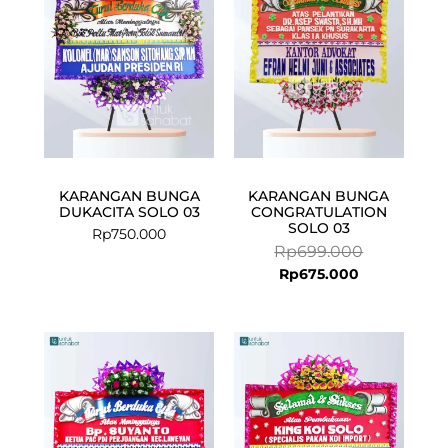
Rp675.000.
Rp699.000.
KARANGAN BUNGA
KARANGAN BUNGA
DUKACITA SOLO 03
CONGRATULATION
SOLO 03
Rp
750.000
Rp
699.000
Rp
675.000
Current
Original
price
price
is:
was:
Rp675.000.
Rp699.000.