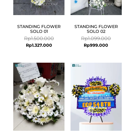
STANDING FLOWER
STANDING FLOWER
SOLO 01
SOLO 02
Rp
1.500.000
Rp
1.099.000
Rp
1.327.000
Rp
999.000
Current
Original
price
price
is:
was:
Rp725.000.
Rp899.000.