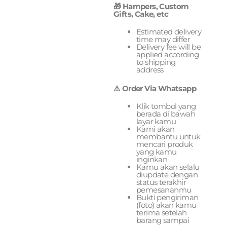
🎁 Hampers, Custom
Gifts, Cake, etc
Estimated delivery
time may differ
Delivery fee will be
applied according
to shipping
address
⚠️ Order Via Whatsapp
Klik tombol yang
berada di bawah
layar kamu
Kami akan
membantu untuk
mencari produk
yang kamu
inginkan
Kamu akan selalu
diupdate dengan
status terakhir
pemesananmu
Bukti pengiriman
(foto) akan kamu
terima setelah
barang sampai