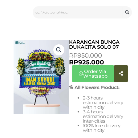
Skip
Search
to
content
KARANGAN BUNGA
DUKACITA SOLO 07
CURRENT
ORIGINAL
RP
950.000
PRICE
PRICE
RP
925.000
IS:
WAS:
Order Via
RP925.000.
RP950.000
Whatsapp
🌸 All Flowers Product:
2-3 hours
estimation delivery
within city
3-4 hours
estimation delivery
inter-cities
100% free delivery
within city