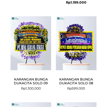
Rp
1.199.000
KARANGAN BUNGA
KARANGAN BUNGA
DUKACITA SOLO 09
DUKACITA SOLO 08
Rp
1.300.000
Rp
599.000
Current
Original