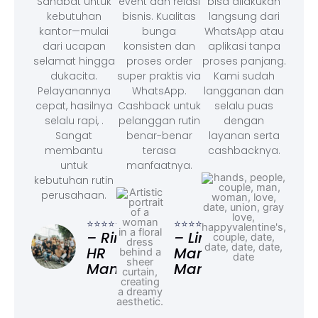
Sahabat untuk
event dan relasi
bisa dilakukan
kebutuhan
bisnis. Kualitas
langsung dari
kantor—mulai
bunga
WhatsApp atau
dari ucapan
konsisten dan
aplikasi tanpa
selamat hingga
proses order
proses panjang.
dukacita.
super praktis via
Kami sudah
Pelayanannya
WhatsApp.
langganan dan
cepat, hasilnya
Cashback untuk
selalu puas
selalu rapi, .
pelanggan rutin
dengan
Sangat
benar-benar
layanan serta
membantu
terasa
cashbacknya.
untuk
manfaatnya.
kebutuhan rutin
perusahaan.
⭐⭐⭐
– F
⭐⭐⭐⭐⭐
⭐⭐⭐⭐⭐
Ad
– Rina,
– Linda,
HR
Marketing
Manager
Manager