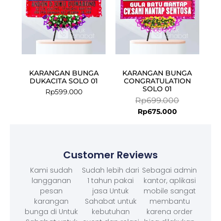
KARANGAN BUNGA
KARANGAN BUNGA
DUKACITA SOLO 01
CONGRATULATION
SOLO 01
Rp
599.000
Rp
699.000
Rp
675.000
Customer Reviews
Kami sudah
Sudah lebih dari
Sebagai admin
langganan
1 tahun pakai
kantor, aplikasi
pesan
jasa Untuk
mobile sangat
karangan
Sahabat untuk
membantu
bunga di Untuk
kebutuhan
karena order