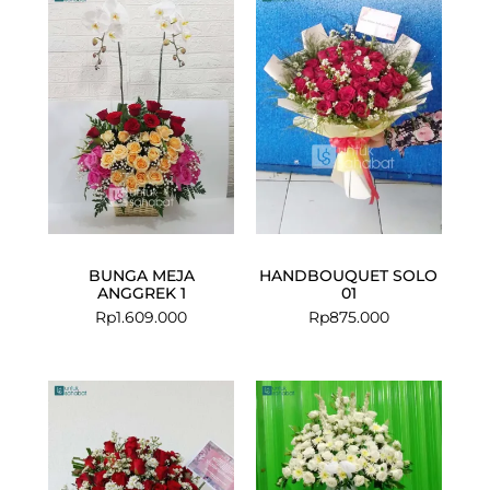
BUNGA MEJA
HANDBOUQUET SOLO
ANGGREK 1
01
Rp
1.609.000
Rp
875.000
Current
Original
price
price
is:
was:
Rp999.000.
Rp1.200.000.