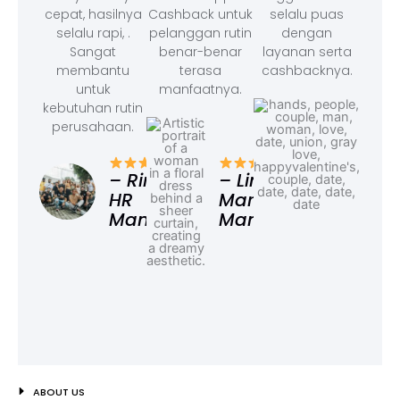
cepat, hasilnya
Cashback untuk
selalu puas
selalu rapi, .
pelanggan rutin
dengan
Sangat
benar-benar
layanan serta
membantu
terasa
cashbacknya.
untuk
manfaatnya.
kebutuhan rutin
perusahaan.
– F
Ad
– Rina,
– Linda,
HR
Marketing
Manager
Manager
ABOUT US