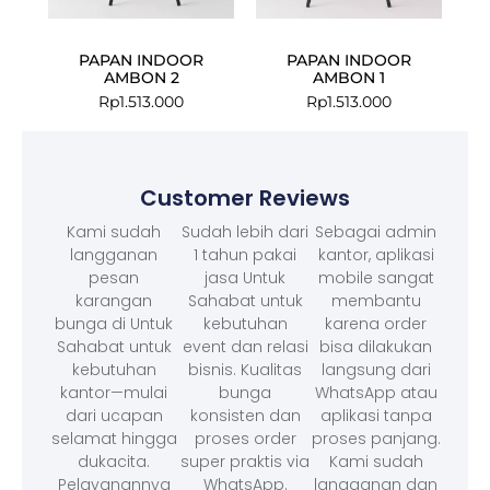
PAPAN INDOOR
PAPAN INDOOR
AMBON 2
AMBON 1
Rp
1.513.000
Rp
1.513.000
Customer Reviews
Kami sudah
Sudah lebih dari
Sebagai admin
langganan
1 tahun pakai
kantor, aplikasi
pesan
jasa Untuk
mobile sangat
karangan
Sahabat untuk
membantu
bunga di Untuk
kebutuhan
karena order
Sahabat untuk
event dan relasi
bisa dilakukan
kebutuhan
bisnis. Kualitas
langsung dari
kantor—mulai
bunga
WhatsApp atau
dari ucapan
konsisten dan
aplikasi tanpa
selamat hingga
proses order
proses panjang.
dukacita.
super praktis via
Kami sudah
Pelayanannya
WhatsApp.
langganan dan