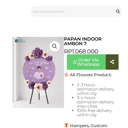
Skip
Search
to
content
PAPAN INDOOR
AMBON 7
RP
1.068.000
Order Via
Whatsapp
All Flowers Product:
2-3 hours
estimation delivery
within city
3-4 hours
estimation delivery
inter-cities
100% free delivery
within city
Hampers, Custom