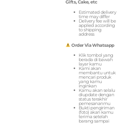
Gifts, Cake, etc
Estimated delivery
time may differ
Delivery fee will be
applied according
to shipping
address
Order Via Whatsapp
Klik tombol yang
berada di bawah
layar kamu
Kami akan
membantu untuk
mencari produk
yang kamu
inginkan
Kamu akan selalu
diupdate dengan
status terakhir
pemesananmu
Bukti pengiriman
(foto) akan kamu
terima setelah
barang sampai