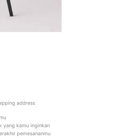
Order Via Whatsapp
hipping address
amu
k yang kamu inginkan
terakhir pemesananmu