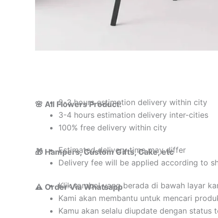
2-3 hours estimation delivery within city
🌸 All Flowers Product:
3-4 hours estimation delivery inter-cities
100% free delivery within city
Estimated delivery time may differ
🎁 Hampers, Custom Gifts, Cake, etc
Delivery fee will be applied according to s
Klik tombol yang berada di bawah layar k
⚠️ Order Via Whatsapp
Kami akan membantu untuk mencari produ
Kamu akan selalu diupdate dengan status 