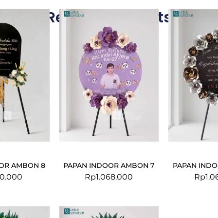
Related Products
OR AMBON 8
PAPAN INDOOR AMBON 7
PAPAN IND
30.000
Rp
1.068.000
Rp
1.0