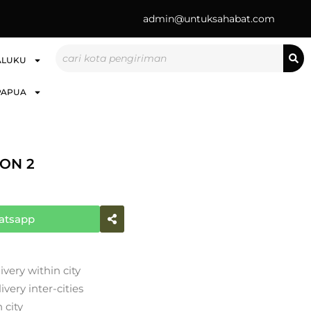
admin@untuksahabat.com
Search
ALUKU
PAPUA
ON 2
atsapp
ivery within city
very inter-cities
 city