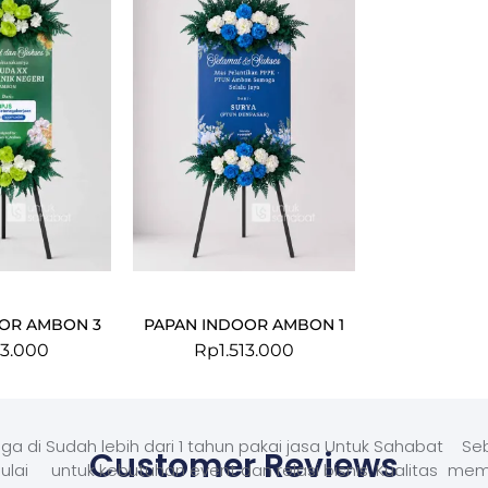
OR AMBON 3
PAPAN INDOOR AMBON 1
13.000
Rp
1.513.000
ga di
Sudah lebih dari 1 tahun pakai jasa Untuk Sahabat
Seb
Customer Reviews
ulai
untuk kebutuhan event dan relasi bisnis. Kualitas
memb