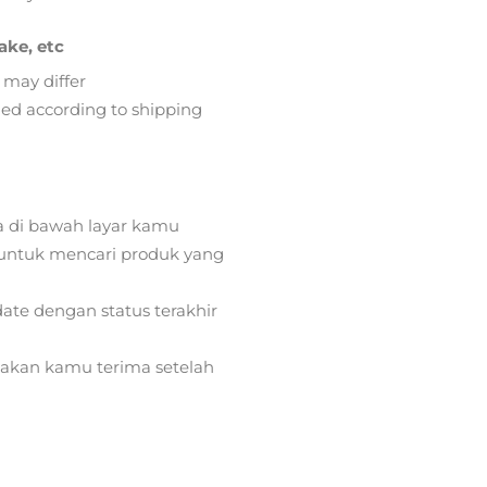
ake, etc
 may differ
lied according to shipping
a di bawah layar kamu
ntuk mencari produk yang
ate dengan status terakhir
) akan kamu terima setelah