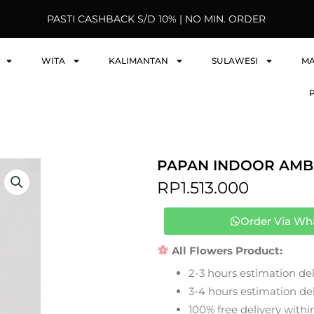
PASTI CASHBACK S/D 10% | NO MIN. ORDER
WITA
KALIMANTAN
SULAWESI
M
PAPAN INDOOR AMB
RP
1.513.000
Order Via Wh
All Flowers Product:
2-3 hours estimation del
3-4 hours estimation deli
100% free delivery within