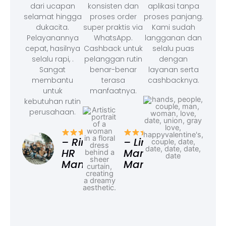
dari ucapan
konsisten dan
aplikasi tanpa
selamat hingga
proses order
proses panjang.
dukacita.
super praktis via
Kami sudah
Pelayanannya
WhatsApp.
langganan dan
cepat, hasilnya
Cashback untuk
selalu puas
selalu rapi, .
pelanggan rutin
dengan
Sangat
benar-benar
layanan serta
membantu
terasa
cashbacknya.
untuk
manfaatnya.
kebutuhan rutin
perusahaan.
– F
Ad
– Rina,
– Linda,
HR
Marketing
Manager
Manager