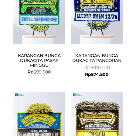
KARANGAN BUNGA
KARANGAN BUNGA
DUKACITA PASAR
DUKACITA PANCORAN
MINGGU
Rp
599.000
Rp
699.000
Rp
574.500
Current
Original
price
price
is:
was:
Rp574.500.
Rp599.000.