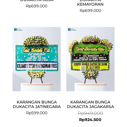
KEMAYORAN
Rp
699.000
Rp
699.000
Current
Original
price
price
is:
was:
Rp924.500.
Rp949.000.
KARANGAN BUNGA
KARANGAN BUNGA
DUKACITA JATINEGARA
DUKACITA JAGAKARSA
Rp
599.000
Rp
949.000
Rp
924.500