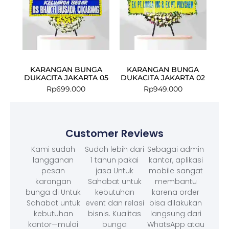
KARANGAN BUNGA
KARANGAN BUNGA
DUKACITA JAKARTA 05
DUKACITA JAKARTA 02
Rp
699.000
Rp
949.000
Customer Reviews
Kami sudah
Sudah lebih dari
Sebagai admin
langganan
1 tahun pakai
kantor, aplikasi
pesan
jasa Untuk
mobile sangat
karangan
Sahabat untuk
membantu
bunga di Untuk
kebutuhan
karena order
Sahabat untuk
event dan relasi
bisa dilakukan
kebutuhan
bisnis. Kualitas
langsung dari
kantor—mulai
bunga
WhatsApp atau