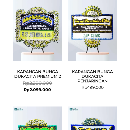
price
price
is:
was:
Rp2.099.000.
Rp2.200.000.
KARANGAN BUNGA
KARANGAN BUNGA
DUKACITA PREMIUM 2
DUKACITA
PENJARINGAN
Rp
2.200.000
Rp
499.000
Rp
2.099.000
Current
Original
price
price
is:
was:
Rp574.500.
Rp599.000.