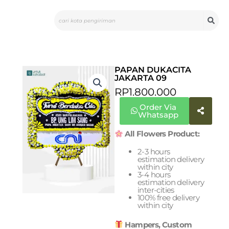
Skip
Search
to
content
PAPAN DUKACITA
JAKARTA 09
RP
1.800.000
Order Via
Whatsapp
All Flowers Product:
2-3 hours
estimation delivery
within city
3-4 hours
estimation delivery
inter-cities
100% free delivery
within city
Hampers, Custom