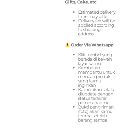
Gifts, Cake, etc
Estimated delivery
time may differ
Delivery fee will be
applied according
to shipping
address
Order Via Whatsapp
Klik tombol yang
berada di bawah
layar kamu
Kami akan
membantu untuk
mencari produk
yang kamu
inginkan
Kamu akan selalu
diupdate dengan
status terakhir
pemesananmu
Bukti pengiriman
(foto) akan kamu
terima setelah
barang sampai