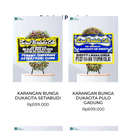
Related Products
KARANGAN BUNGA
KARANGAN BUNGA
DUKACITA SETIABUDI
DUKACITA PULO
GADUNG
Rp
599.000
Rp
699.000
Current
Original